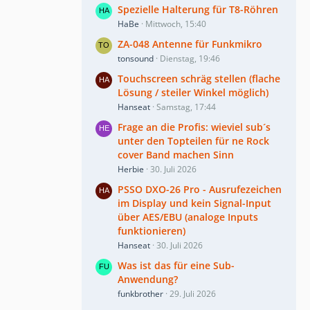
Spezielle Halterung für T8-Röhren
HaBe
Mittwoch, 15:40
ZA-048 Antenne für Funkmikro
tonsound
Dienstag, 19:46
Touchscreen schräg stellen (flache
Lösung / steiler Winkel möglich)
Hanseat
Samstag, 17:44
Frage an die Profis: wieviel sub´s
unter den Topteilen für ne Rock
cover Band machen Sinn
Herbie
30. Juli 2026
PSSO DXO-26 Pro - Ausrufezeichen
im Display und kein Signal-Input
über AES/EBU (analoge Inputs
funktionieren)
Hanseat
30. Juli 2026
Was ist das für eine Sub-
Anwendung?
funkbrother
29. Juli 2026