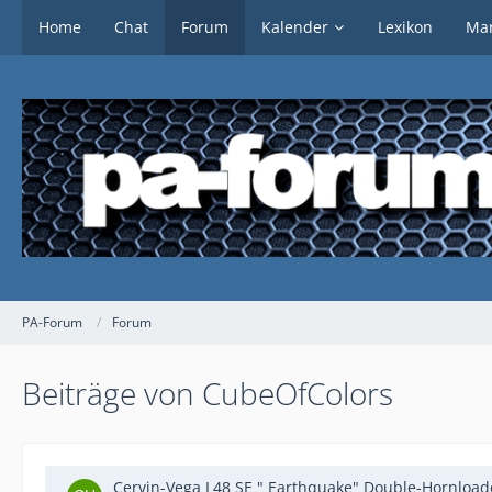
Home
Chat
Forum
Kalender
Lexikon
Mar
PA-Forum
Forum
Beiträge von CubeOfColors
Cervin-Vega L48 SE " Earthquake" Double-Hornloa