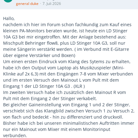
general duke
7. Juli 2026
Hallo,
nachdem ich hier im Forum schon fachkundig zum Kauf eines
kleinen PA-Monitors beraten wurde, ist heute ein LD Stinger
10A G3 bei mir eingetroffen. Mit der Anlage bestehend aus:
Mischpult Behringer flow8, plus LD Stinger 10A G3, soll nur
meine Sängerin verstärkt werden. ( im Verbund mit E-Gitarre
über eigene Verstärker und Boxen)
Um einen ersten Eindruck vom Klang des Sytems zu erhalten,
habe ich den Output vom Laptop als Musikzuspieler (Mini-
Klinke auf 2x 6,3) mit den Eingängen 7-8 vom Mixer verbunden
und im ersten Versuch den Mainout L vom Pult mit dem
Eingang 1 der LD Stinger 10A G3 . (XLR )
Im zweiten Versuch habe ich zusätzlich den Mainout R vom
Pult mit dem Eingang 2 der Stinger verkabelt.
Bei gleicher Gaineinstellung von Eingang 1 und 2 der Stinger,
verschiebt sich das Klangbild zwischen Versuch 1 zu Versuch 2,
von flach und bedeckt - hin zu differenziert und druckvoll.
Bisher habe ich bei unseren minimalistischen Auftritten immer
nur ein Mainout vom Mixer mit einem Monitorinput
verbunden.