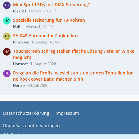
Mini Spot LEDs mit DMX Steuerung?
toast23
Mittwoch, 16:17
Spezielle Halterung für T8-Röhren
HaBe
Mittwoch, 15:40
ZA-048 Antenne für Funkmikro
tonsound
Dienstag, 19:46
Touchscreen schräg stellen (flache Lösung / steiler Winkel
möglich)
Hanseat
1. August 2026
Frage an die Profis: wieviel sub´s unter den Topteilen für
ne Rock cover Band machen Sinn
Herbie
30. Juli 2026
Datenschutzerklärung
Impressum
Doppelaccount beantragen
Stil ändern