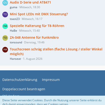
Audix D-Serie und AT8471
guma
Mittwoch, 18:30
Mini Spot LEDs mit DMX Steuerung?
toast23
Mittwoch, 16:17
Spezielle Halterung für T8-Röhren
HaBe
Mittwoch, 15:40
ZA-048 Antenne für Funkmikro
tonsound
Dienstag, 19:46
Touchscreen schräg stellen (flache Lösung / steiler Winkel
möglich)
Hanseat
1. August 2026
Datenschutzerklärung
Impressum
Doppelaccount beantragen
Stil ändern
Diese Seite verwendet Cookies. Durch die Nutzung unserer Seite erklärst du
dich damit einverstanden, dass wir Cookies setzen.