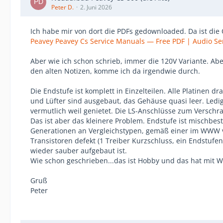
Peter D.
2. Juni 2026
Ich habe mir von dort die PDFs gedownloaded. Da ist die 
Peavey Peavey Cs Service Manuals — Free PDF | Audio Se
Aber wie ich schon schrieb, immer die 120V Variante. Ab
den alten Notizen, komme ich da irgendwie durch.
Die Endstufe ist komplett in Einzelteilen. Alle Platinen d
und Lüfter sind ausgebaut, das Gehäuse quasi leer. Ledi
vermutlich weil genietet. Die LS-Anschlüsse zum Verschr
Das ist aber das kleinere Problem. Endstufe ist mischbes
Generationen an Vergleichstypen, gemäß einer im WWW ve
Transistoren defekt (1 Treiber Kurzschluss, ein Endstuf
wieder sauber aufgebaut ist.
Wie schon geschrieben...das ist Hobby und das hat mit Wir
Gruß
Peter