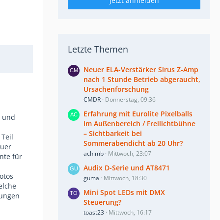
Jetzt anmelden
Letzte Themen
Neuer ELA-Verstärker Sirus Z-Amp
nach 1 Stunde Betrieb abgeraucht,
Ursachenforschung
CMDR
Donnerstag, 09:36
Erfahrung mit Eurolite Pixelballs
t und
im Außenbereich / Freilichtbühne
– Sichtbarkeit bei
 Teil
Sommerabendicht ab 20 Uhr?
auer
achimb
Mittwoch, 23:07
nte für
Audix D-Serie und AT8471
Fotos
guma
Mittwoch, 18:30
elche
Mini Spot LEDs mit DMX
nungen
Steuerung?
toast23
Mittwoch, 16:17