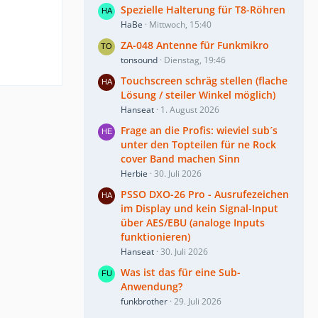
Spezielle Halterung für T8-Röhren
HaBe
Mittwoch, 15:40
ZA-048 Antenne für Funkmikro
tonsound
Dienstag, 19:46
Touchscreen schräg stellen (flache
Lösung / steiler Winkel möglich)
Hanseat
1. August 2026
Frage an die Profis: wieviel sub´s
unter den Topteilen für ne Rock
cover Band machen Sinn
Herbie
30. Juli 2026
PSSO DXO-26 Pro - Ausrufezeichen
im Display und kein Signal-Input
über AES/EBU (analoge Inputs
funktionieren)
Hanseat
30. Juli 2026
Was ist das für eine Sub-
Anwendung?
funkbrother
29. Juli 2026