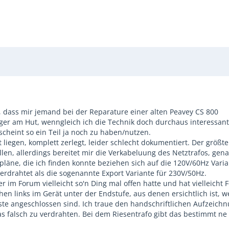
, dass mir jemand bei der Reparature einer alten Peavey CS 800
iger am Hut, wenngleich ich die Technik doch durchaus interessan
cheint so ein Teil ja noch zu haben/nutzen.
 liegen, komplett zerlegt, leider schlecht dokumentiert. Der größte
llen, allerdings bereitet mir die Verkabeluung des Netztrafos, gen
läne, die ich finden konnte beziehen sich auf die 120V/60Hz Varia
verdrahtet als die sogenannte Export Variante für 230V/50Hz.
er im Forum vielleicht so'n Ding mal offen hatte und hat vielleicht 
en links im Gerät unter der Endstufe, aus denen ersichtlich ist, w
iste angeschlossen sind. Ich traue den handschriftlichen Aufzeich
was falsch zu verdrahten. Bei dem Riesentrafo gibt das bestimmt ne