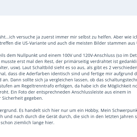
...ich versuche ja zuerst immer mir selbst zu helfen. Aber wie ic
etreffen die US-Variante und auch die meisten Bilder stammen aus
eweils dem Nullpunkt und einem 100V und 120V-Anschluss (so im Deta
 musste erst mal den Rest, der primärseitig verdrahtet ist gedankl
r, usw). Laut Schaltbild sieht es so aus, als gibt es 2 verschiede
 mal, dass die Aderfarben identisch sind und fertige mir aufgrund 
 an. Dann sollte sich ja vergleichen lassen, ob das schaltungstech
stufen am Regeltrenntrafo erfolgen, da habe ich die Möglichkeit n
oht. Ein Foto der entsprechneden Anschlussleiste aus einem in
 Sicherheit gegeben.
dergrund. Es handelt sich hier nur um ein Hobby, Mein Schwerpunkt
ch und nach durch die Gerät durch, die sich in den letzten Jahren s
schon ziemlich lange hier.