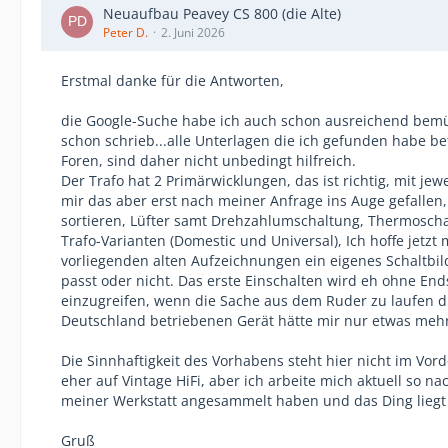
Neuaufbau Peavey CS 800 (die Alte)
Peter D.
2. Juni 2026
Erstmal danke für die Antworten,
die Google-Suche habe ich auch schon ausreichend bemüht
schon schrieb...alle Unterlagen die ich gefunden habe b
Foren, sind daher nicht unbedingt hilfreich.
Der Trafo hat 2 Primärwicklungen, das ist richtig, mit j
mir das aber erst nach meiner Anfrage ins Auge gefallen,
sortieren, Lüfter samt Drehzahlumschaltung, Thermoschalte
Trafo-Varianten (Domestic und Universal), Ich hoffe jetzt
vorliegenden alten Aufzeichnungen ein eigenes Schaltbild
passt oder nicht. Das erste Einschalten wird eh ohne End
einzugreifen, wenn die Sache aus dem Ruder zu laufen dr
Deutschland betriebenen Gerät hätte mir nur etwas mehr
Die Sinnhaftigkeit des Vorhabens steht hier nicht im Vor
eher auf Vintage HiFi, aber ich arbeite mich aktuell so na
meiner Werkstatt angesammelt haben und das Ding liegt 
Gruß