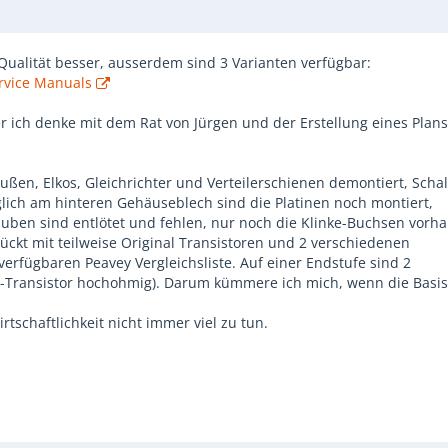
Qualität besser, ausserdem sind 3 Varianten verfügbar:
rvice Manuals
er ich denke mit dem Rat von Jürgen und der Erstellung eines Plan
raußen, Elkos, Gleichrichter und Verteilerschienen demontiert, Schal
glich am hinteren Gehäuseblech sind die Platinen noch montiert,
auben sind entlötet und fehlen, nur noch die Klinke-Buchsen vorh
tückt mit teilweise Original Transistoren und 2 verschiedenen
rfügbaren Peavey Vergleichsliste. Auf einer Endstufe sind 2
en-Transistor hochohmig). Darum kümmere ich mich, wenn die Basis
tschaftlichkeit nicht immer viel zu tun.