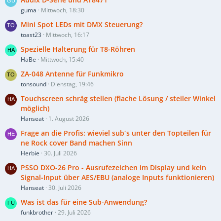
guma
Mittwoch, 18:30
Mini Spot LEDs mit DMX Steuerung?
toast23
Mittwoch, 16:17
Spezielle Halterung für T8-Röhren
HaBe
Mittwoch, 15:40
ZA-048 Antenne für Funkmikro
tonsound
Dienstag, 19:46
Touchscreen schräg stellen (flache Lösung / steiler Winkel
möglich)
Hanseat
1. August 2026
Frage an die Profis: wieviel sub´s unter den Topteilen für
ne Rock cover Band machen Sinn
Herbie
30. Juli 2026
PSSO DXO-26 Pro - Ausrufezeichen im Display und kein
Signal-Input über AES/EBU (analoge Inputs funktionieren)
Hanseat
30. Juli 2026
Was ist das für eine Sub-Anwendung?
funkbrother
29. Juli 2026