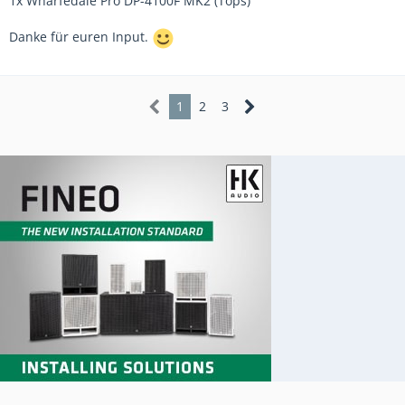
1x Wharfedale Pro DP-4100F MK2 (Tops)
Danke für euren Input.
1
2
3