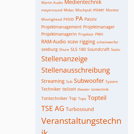
Medientechnik
Martin Audio
mixer
meyersound
Midas
Mischpult
Monitor
PA
Passiv
Movinghead
P4500
Projektmanagement
Projektmanager
Projektmanagerin
Projektor
PWH
RAM-Audio
rigging
RGBW
scheinwerfer
seeburg
SLS 180
Soundcraft
Shure
Stativ
Stellenanzeige
Stellenausschreibung
Subwoofer
Streaming
Sub
System
Techniker
teilzeit
theater
tontechnik
Topteil
Tontechniker
Top
Tops
TSE AG
Turbosound
Veranstaltungstechn
ik