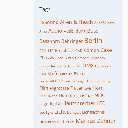
Tags
Allen & Heath
18Sound
Allen&Heath
Audio
Bass
Ausbildung
Amp
Berlin
Basshorn
Behringer
Case
Cameo
Broadcast
BPH-118
CAD
Chassis
Coda Audio
Compact Stagebox
DMX
Controller
Dante
Dimmer
Dynacord
Endstufe
EV
eurolite
F18
Fachkraft für Veranstaltungst
Festanstellung
Film
Fluter
Horn
Flightcase
GAE
Hornbass
Horntop
Ilive
iLive iDR
JBL
lautsprecher
LED
Lagerlogistik
Licht
Lichttechnik
Led light
Lichtpult
Markus Zehner
Lichttechniker
Limiter