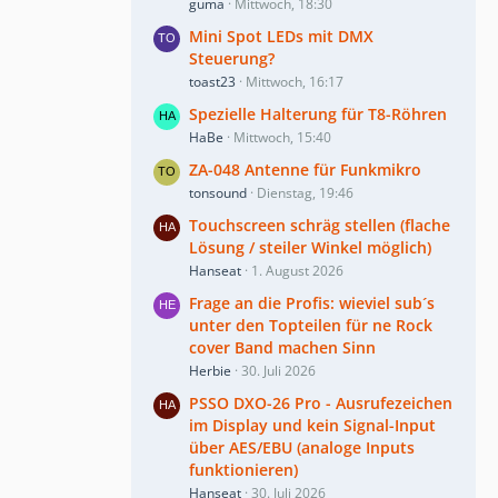
guma
Mittwoch, 18:30
Mini Spot LEDs mit DMX
Steuerung?
toast23
Mittwoch, 16:17
Spezielle Halterung für T8-Röhren
HaBe
Mittwoch, 15:40
ZA-048 Antenne für Funkmikro
tonsound
Dienstag, 19:46
Touchscreen schräg stellen (flache
Lösung / steiler Winkel möglich)
Hanseat
1. August 2026
Frage an die Profis: wieviel sub´s
unter den Topteilen für ne Rock
cover Band machen Sinn
Herbie
30. Juli 2026
PSSO DXO-26 Pro - Ausrufezeichen
im Display und kein Signal-Input
über AES/EBU (analoge Inputs
funktionieren)
Hanseat
30. Juli 2026