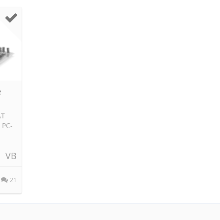
e
AT
 PC-
VB
21