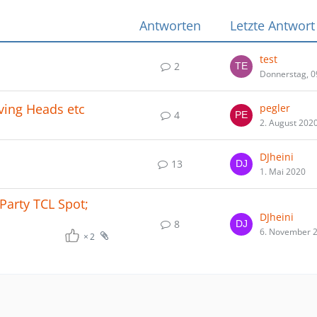
Antworten
Letzte Antwort
test
2
Donnerstag, 0
oving Heads etc
pegler
4
2. August 202
DJheini
13
1. Mai 2020
Party TCL Spot;
DJheini
8
6. November 
2