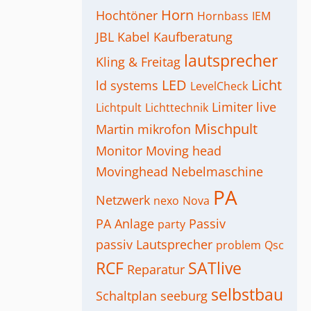
Horn
Hochtöner
Hornbass
IEM
JBL
Kabel
Kaufberatung
lautsprecher
Kling & Freitag
LED
Licht
ld systems
LevelCheck
Limiter
live
Lichtpult
Lichttechnik
Mischpult
Martin
mikrofon
Monitor
Moving head
Movinghead
Nebelmaschine
PA
Netzwerk
nexo
Nova
PA Anlage
Passiv
party
passiv Lautsprecher
problem
Qsc
RCF
SATlive
Reparatur
selbstbau
Schaltplan
seeburg