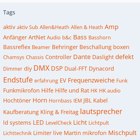
Tags
Amp
aktiv
aktiv Sub
Allen&Heath
Allen & Heath
Bass
Anfänger
ArtNet
Audio
b&c
Basshorn
Bassreflex
Behringer
Beschallung
boxen
Beamer
Dante
defekt
Controller
Daslight
Chamsys
Chassis
DMX
DSP
diy
Dual-FFT
Dynacord
Dimmer
Endstufe
Frequenzweiche
EV
erfahrung
Funk
Funkmikrofon
Hilfe
Hilfe und Rat
HK
HK audio
Horn
Hochtöner
JBL
Kabel
Hornbass
IEM
lautsprecher
Kaufberatung
Kling & Freitag
LED
Licht
ld systems
LevelCheck
Lichtpult
Mischpult
Limiter
live
Martin
mikrofon
Lichttechnik