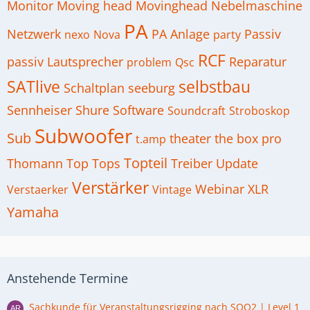
Monitor
Moving head
Movinghead
Nebelmaschine
PA
Netzwerk
PA Anlage
Passiv
nexo
Nova
party
RCF
passiv Lautsprecher
Reparatur
problem
Qsc
SATlive
selbstbau
Schaltplan
seeburg
Sennheiser
Shure
Software
Soundcraft
Stroboskop
Subwoofer
Sub
theater
the box pro
t.amp
Topteil
Thomann
Top
Tops
Treiber
Update
Verstärker
Webinar
XLR
Verstaerker
Vintage
Yamaha
Anstehende Termine
Sachkunde für Veranstaltungsrigging nach SQQ2 | Level 1