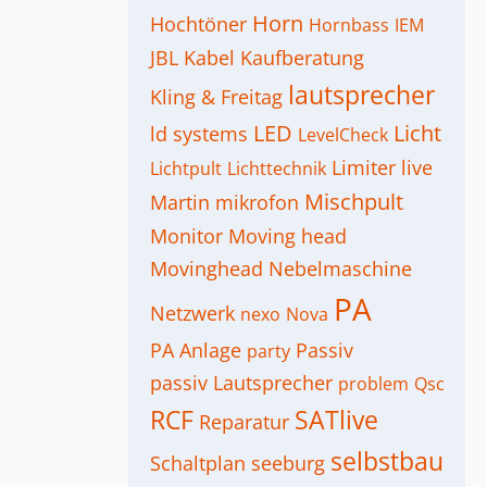
Horn
Hochtöner
Hornbass
IEM
JBL
Kabel
Kaufberatung
lautsprecher
Kling & Freitag
LED
Licht
ld systems
LevelCheck
Limiter
live
Lichtpult
Lichttechnik
Mischpult
Martin
mikrofon
Monitor
Moving head
Movinghead
Nebelmaschine
PA
Netzwerk
nexo
Nova
PA Anlage
Passiv
party
passiv Lautsprecher
problem
Qsc
RCF
SATlive
Reparatur
selbstbau
Schaltplan
seeburg