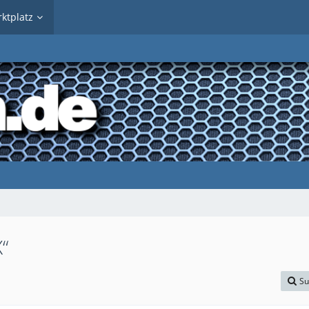
ktplatz
“
Su