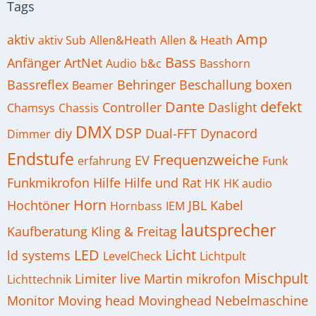
Tags
Amp
aktiv
aktiv Sub
Allen&Heath
Allen & Heath
Bass
Anfänger
ArtNet
Audio
b&c
Basshorn
Bassreflex
Behringer
Beschallung
boxen
Beamer
Dante
defekt
Controller
Daslight
Chamsys
Chassis
DMX
DSP
diy
Dual-FFT
Dynacord
Dimmer
Endstufe
Frequenzweiche
EV
erfahrung
Funk
Funkmikrofon
Hilfe
Hilfe und Rat
HK
HK audio
Horn
Hochtöner
JBL
Kabel
Hornbass
IEM
lautsprecher
Kaufberatung
Kling & Freitag
LED
Licht
ld systems
LevelCheck
Lichtpult
Mischpult
Limiter
live
Martin
mikrofon
Lichttechnik
Monitor
Moving head
Movinghead
Nebelmaschine