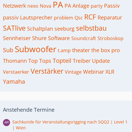
PA
Netzwerk
PA Anlage
Passiv
nexo
Nova
party
RCF
passiv Lautsprecher
Reparatur
problem
Qsc
SATlive
selbstbau
Schaltplan
seeburg
Sennheiser
Shure
Software
Soundcraft
Stroboskop
Subwoofer
Sub
theater
the box pro
t.amp
Topteil
Thomann
Top
Tops
Treiber
Update
Verstärker
Webinar
XLR
Verstaerker
Vintage
Yamaha
Anstehende Termine
Sachkunde für Veranstaltungsrigging nach SQQ2 | Level 1
| Wien