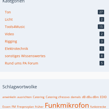
Kategorien
Ton
27
Licht
2
Tools4Music
15
Video
2
Rigging
3
Elektrotechnik
1
sonstiges Wissenswertes
8
Rund ums PA Forum
5
Schlagwortwolke
anwinkeln
ausrichten
Catering
Catering cfressvo
damals
dB dBu dBm
EDID
Funkmikrofon
Essen
FM
Freqenzplan
früher
funkstrecke