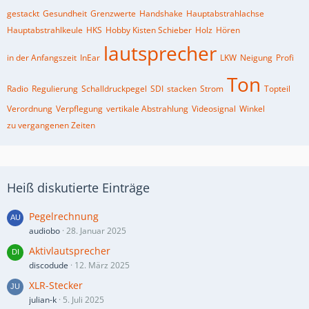
gestackt
Gesundheit
Grenzwerte
Handshake
Hauptabstrahlachse
Hauptabstrahlkeule
HKS
Hobby Kisten Schieber
Holz
Hören
lautsprecher
in der Anfangszeit
InEar
LKW
Neigung
Profi
Ton
Radio
Regulierung
Schalldruckpegel
SDI
stacken
Strom
Topteil
Verordnung
Verpflegung
vertikale Abstrahlung
Videosignal
Winkel
zu vergangenen Zeiten
Heiß diskutierte Einträge
Pegelrechnung
audiobo
28. Januar 2025
Aktivlautsprecher
discodude
12. März 2025
XLR-Stecker
julian-k
5. Juli 2025