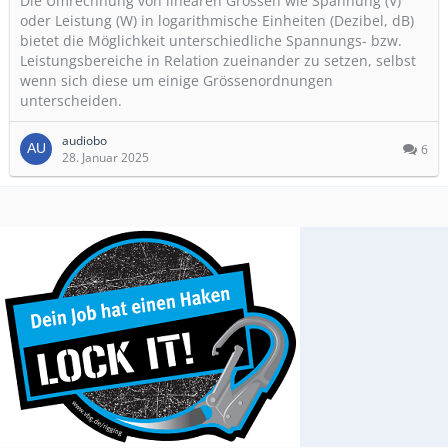
Die Umrechnung von linearen Grössen wie Spannung (V)
oder Leistung (W) in logarithmische Einheiten (Dezibel, dB)
bietet die Möglichkeit unterschiedliche Spannungs- bzw.
Leistungsbereiche in Relation zueinander zu setzen, selbst
wenn sich diese um einige Grössenordnungen
unterscheiden.
audiobo
6
28. Januar 2025