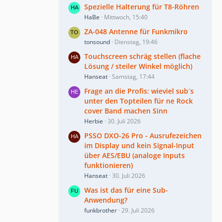
Spezielle Halterung für T8-Röhren
HaBe
Mittwoch, 15:40
ZA-048 Antenne für Funkmikro
tonsound
Dienstag, 19:46
Touchscreen schräg stellen (flache
Lösung / steiler Winkel möglich)
Hanseat
Samstag, 17:44
Frage an die Profis: wieviel sub´s
unter den Topteilen für ne Rock
cover Band machen Sinn
Herbie
30. Juli 2026
PSSO DXO-26 Pro - Ausrufezeichen
im Display und kein Signal-Input
über AES/EBU (analoge Inputs
funktionieren)
Hanseat
30. Juli 2026
Was ist das für eine Sub-
Anwendung?
funkbrother
29. Juli 2026