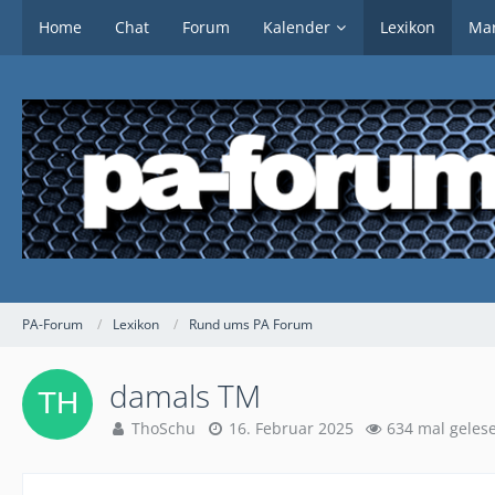
Home
Chat
Forum
Kalender
Lexikon
Mar
PA-Forum
Lexikon
Rund ums PA Forum
damals TM
ThoSchu
16. Februar 2025
634 mal geles