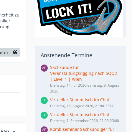
herheit zu
hniker
erung.
eilen
Anstehende Termine
Sachkunde für
Veranstaltungsrigging nach SQQ2
| Level 1 | Wien
Dienstag, 14. Juli 2026-Samstag, 8. August
2026
Virtueller Stammtisch im Chat
Dienstag, 18. August 2026, 21:00-23:00
Virtueller Stammtisch im Chat
Dienstag, 1. September 2026, 21:00-23:00
Kombiseminar Sachkundiger für
TRAG