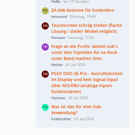
HaBe
Vor 19 Stunden
ZA-048 Antenne für Funkmikro
tonsound
Dienstag, 19:46
Touchscreen schräg stellen (flache
Lösung / steiler Winkel möglich)
Hanseat
Samstag, 17:44
Frage an die Profis: wieviel sub´s
unter den Topteilen für ne Rock
cover Band machen Sinn
Herbie
30. Juli 2026
PSSO DXO-26 Pro - Ausrufezeichen
im Display und kein Signal-Input
über AES/EBU (analoge Inputs
funktionieren)
Hanseat
30. Juli 2026
Was ist das für eine Sub-
Anwendung?
funkbrother
29. Juli 2026