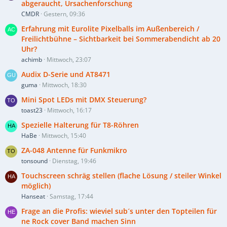
abgeraucht, Ursachenforschung
CMDR
Gestern, 09:36
Erfahrung mit Eurolite Pixelballs im Außenbereich /
Freilichtbühne – Sichtbarkeit bei Sommerabendicht ab 20
Uhr?
achimb
Mittwoch, 23:07
Audix D-Serie und AT8471
guma
Mittwoch, 18:30
Mini Spot LEDs mit DMX Steuerung?
toast23
Mittwoch, 16:17
Spezielle Halterung für T8-Röhren
HaBe
Mittwoch, 15:40
ZA-048 Antenne für Funkmikro
tonsound
Dienstag, 19:46
Touchscreen schräg stellen (flache Lösung / steiler Winkel
möglich)
Hanseat
Samstag, 17:44
Frage an die Profis: wieviel sub´s unter den Topteilen für
ne Rock cover Band machen Sinn