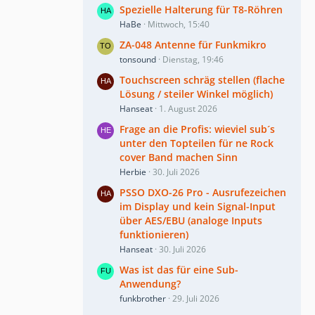
Spezielle Halterung für T8-Röhren
HaBe
Mittwoch, 15:40
ZA-048 Antenne für Funkmikro
tonsound
Dienstag, 19:46
Touchscreen schräg stellen (flache
Lösung / steiler Winkel möglich)
Hanseat
1. August 2026
Frage an die Profis: wieviel sub´s
unter den Topteilen für ne Rock
cover Band machen Sinn
Herbie
30. Juli 2026
PSSO DXO-26 Pro - Ausrufezeichen
im Display und kein Signal-Input
über AES/EBU (analoge Inputs
funktionieren)
Hanseat
30. Juli 2026
Was ist das für eine Sub-
Anwendung?
funkbrother
29. Juli 2026