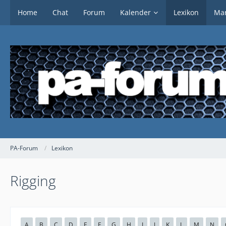
Home
Chat
Forum
Kalender
Lexikon
Mar
PA-Forum
Lexikon
Rigging
A
B
C
D
E
F
G
H
I
J
K
L
M
N