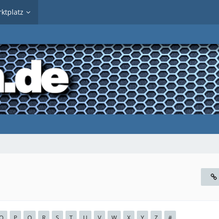
ktplatz
O
P
Q
R
S
T
U
V
W
X
Y
Z
#