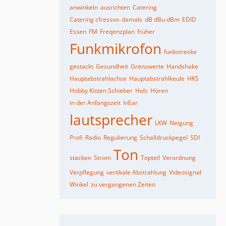
anwinkeln
ausrichten
Catering
Catering cfressvo
damals
dB dBu dBm
EDID
Essen
FM
Freqenzplan
früher
Funkmikrofon
funkstrecke
gestackt
Gesundheit
Grenzwerte
Handshake
Hauptabstrahlachse
Hauptabstrahlkeule
HKS
Hobby Kisten Schieber
Holz
Hören
in der Anfangszeit
InEar
lautsprecher
LKW
Neigung
Profi
Radio
Regulierung
Schalldruckpegel
SDI
Ton
stacken
Strom
Topteil
Verordnung
Verpflegung
vertikale Abstrahlung
Videosignal
Winkel
zu vergangenen Zeiten