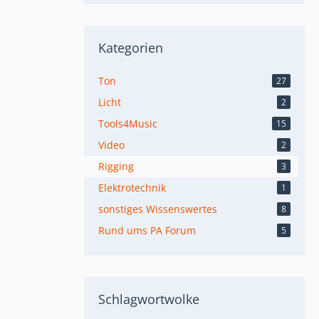
Kategorien
Ton
27
Licht
2
Tools4Music
15
Video
2
Rigging
3
Elektrotechnik
1
sonstiges Wissenswertes
8
Rund ums PA Forum
5
Schlagwortwolke