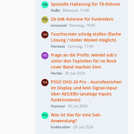
Spezielle Halterung für T8-Röhren
HaBe
Mittwoch, 15:40
ZA-048 Antenne für Funkmikro
tonsound
Dienstag, 19:46
Touchscreen schräg stellen (flache
Lösung / steiler Winkel möglich)
Hanseat
Samstag, 17:44
Frage an die Profis: wieviel sub´s
unter den Topteilen für ne Rock
cover Band machen Sinn
Herbie
30. Juli 2026
PSSO DXO-26 Pro - Ausrufezeichen
im Display und kein Signal-Input
über AES/EBU (analoge Inputs
funktionieren)
Hanseat
30. Juli 2026
Was ist das für eine Sub-
Anwendung?
funkbrother
29. Juli 2026