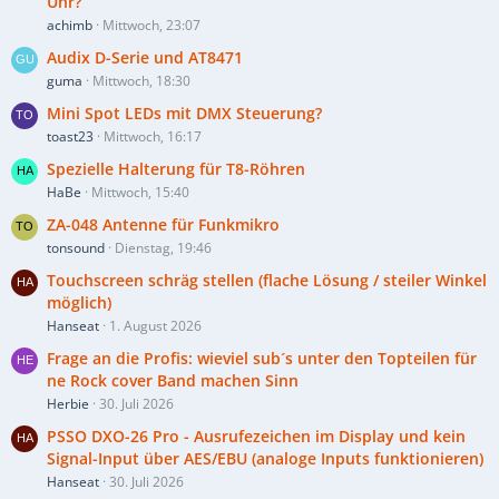
Uhr?
achimb
Mittwoch, 23:07
Audix D-Serie und AT8471
guma
Mittwoch, 18:30
Mini Spot LEDs mit DMX Steuerung?
toast23
Mittwoch, 16:17
Spezielle Halterung für T8-Röhren
HaBe
Mittwoch, 15:40
ZA-048 Antenne für Funkmikro
tonsound
Dienstag, 19:46
Touchscreen schräg stellen (flache Lösung / steiler Winkel
möglich)
Hanseat
1. August 2026
Frage an die Profis: wieviel sub´s unter den Topteilen für
ne Rock cover Band machen Sinn
Herbie
30. Juli 2026
PSSO DXO-26 Pro - Ausrufezeichen im Display und kein
Signal-Input über AES/EBU (analoge Inputs funktionieren)
Hanseat
30. Juli 2026