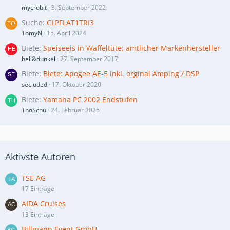
mycrobit
3. September 2022
Suche
CLPFLAT1TRI3
TomyN
15. April 2024
Biete
Speiseeis in Waffeltüte; amtlicher Markenhersteller
hell&dunkel
27. September 2017
Biete
Biete: Apogee AE-5 inkl. orginal Amping / DSP
secluded
17. Oktober 2020
Biete
Yamaha PC 2002 Endstufen
ThoSchu
24. Februar 2025
Aktivste Autoren
TSE AG
17 Einträge
AIDA Cruises
13 Einträge
Billmann Event GmbH