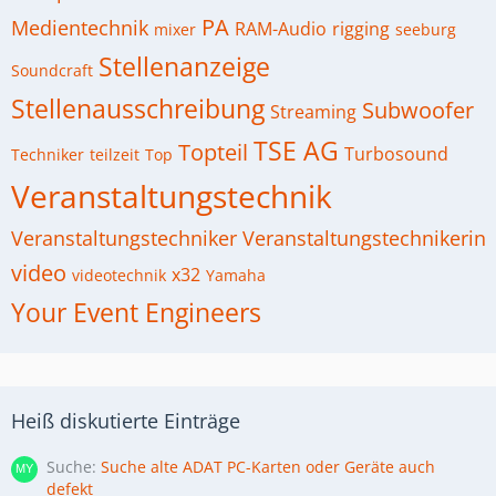
PA
Medientechnik
RAM-Audio
rigging
mixer
seeburg
Stellenanzeige
Soundcraft
Stellenausschreibung
Subwoofer
Streaming
TSE AG
Topteil
Turbosound
Techniker
teilzeit
Top
Veranstaltungstechnik
Veranstaltungstechniker
Veranstaltungstechnikerin
video
x32
videotechnik
Yamaha
Your Event Engineers
Heiß diskutierte Einträge
Suche
Suche alte ADAT PC-Karten oder Geräte auch
defekt