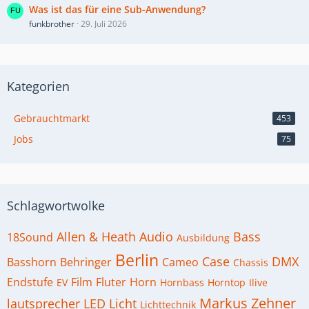
Was ist das für eine Sub-Anwendung?
funkbrother
29. Juli 2026
Kategorien
Gebrauchtmarkt
453
Jobs
75
Schlagwortwolke
Allen & Heath
Audio
Bass
18Sound
Ausbildung
Berlin
Case
DMX
Basshorn
Behringer
Cameo
Chassis
Endstufe
Film
Fluter
Horn
EV
Hornbass
Horntop
Ilive
Markus Zehner
lautsprecher
LED
Licht
Lichttechnik