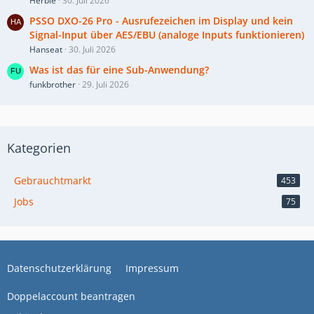
Herbie
30. Juli 2026
PSSO DXO-26 Pro - Ausrufezeichen im Display und kein
Signal-Input über AES/EBU (analoge Inputs funktionieren)
Hanseat
30. Juli 2026
Was ist das für eine Sub-Anwendung?
funkbrother
29. Juli 2026
Kategorien
Gebrauchtmarkt
453
Jobs
75
Datenschutzerklärung
Impressum
Doppelaccount beantragen