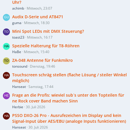
Uhr?
achimb
Mittwoch, 23:07
Audix D-Serie und AT8471
guma
Mittwoch, 18:30
Mini Spot LEDs mit DMX Steuerung?
toast23
Mittwoch, 16:17
Spezielle Halterung für T8-Röhren
HaBe
Mittwoch, 15:40
ZA-048 Antenne für Funkmikro
tonsound
Dienstag, 19:46
Touchscreen schräg stellen (flache Lösung / steiler Winkel
möglich)
Hanseat
Samstag, 17:44
Frage an die Profis: wieviel sub´s unter den Topteilen für
ne Rock cover Band machen Sinn
Herbie
30. Juli 2026
PSSO DXO-26 Pro - Ausrufezeichen im Display und kein
Signal-Input über AES/EBU (analoge Inputs funktionieren)
Hanseat
30. Juli 2026