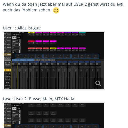
Wenn du da oben jetzt aber mal auf USER 2 gehst wirst du evtl.
auch das Problem sehen.
User 1: Alles ist gut:
Layer User 2: Busse, Main, MTX Nada: