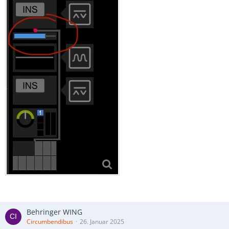
Behringer WING
Circumbendibus
26. Januar 2025