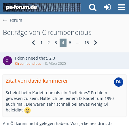
Forum
Beiträge von Circumbendibus
1
2
3
4
5
…
15
I don't need that, 2.0
Circumbendibus
3. März 2025
Zitat von david kammerer
Scheint beim Kadett damals ein "beliebtes" Problem
gewesen zu sein. Hatte ich bei einem D-Kadett um 1990
auch mal. Die waren sehr schnell bei etwas wenig Öl
beleidigt
Am Öl kanns nicht gelegen haben. War ja keines drin. :b