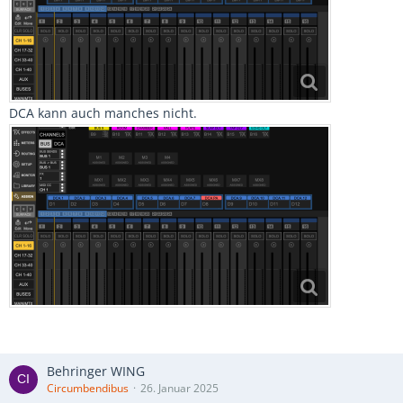
DCA kann auch manches nicht.
Behringer WING
Circumbendibus
26. Januar 2025