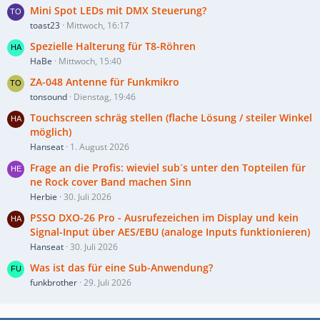
Mini Spot LEDs mit DMX Steuerung?
toast23
Mittwoch, 16:17
Spezielle Halterung für T8-Röhren
HaBe
Mittwoch, 15:40
ZA-048 Antenne für Funkmikro
tonsound
Dienstag, 19:46
Touchscreen schräg stellen (flache Lösung / steiler Winkel
möglich)
Hanseat
1. August 2026
Frage an die Profis: wieviel sub´s unter den Topteilen für
ne Rock cover Band machen Sinn
Herbie
30. Juli 2026
PSSO DXO-26 Pro - Ausrufezeichen im Display und kein
Signal-Input über AES/EBU (analoge Inputs funktionieren)
Hanseat
30. Juli 2026
Was ist das für eine Sub-Anwendung?
funkbrother
29. Juli 2026