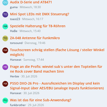
Audix D-Serie und AT8471
guma
Mittwoch, 18:30
Mini Spot LEDs mit DMX Steuerung?
toast23
Mittwoch, 16:17
Spezielle Halterung für T8-Röhren
HaBe
Mittwoch, 15:40
ZA-048 Antenne für Funkmikro
tonsound
Dienstag, 19:46
Touchscreen schräg stellen (flache Lösung / steiler Winkel
möglich)
Hanseat
Samstag, 17:44
Frage an die Profis: wieviel sub´s unter den Topteilen für
ne Rock cover Band machen Sinn
Herbie
30. Juli 2026
PSSO DXO-26 Pro - Ausrufezeichen im Display und kein
Signal-Input über AES/EBU (analoge Inputs funktionieren)
Hanseat
30. Juli 2026
Was ist das für eine Sub-Anwendung?
funkbrother
29. Juli 2026