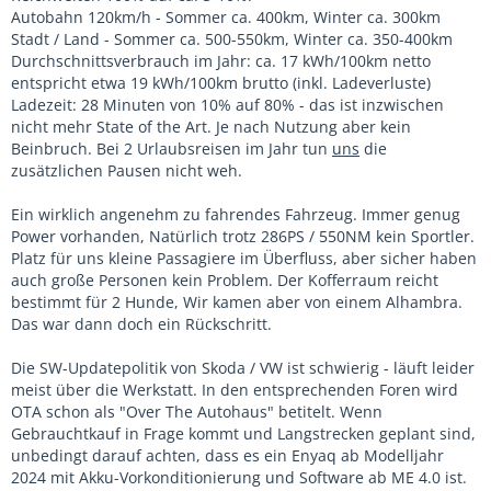
Autobahn 120km/h - Sommer ca. 400km, Winter ca. 300km
Stadt / Land - Sommer ca. 500-550km, Winter ca. 350-400km
Durchschnittsverbrauch im Jahr: ca. 17 kWh/100km netto
entspricht etwa 19 kWh/100km brutto (inkl. Ladeverluste)
Ladezeit: 28 Minuten von 10% auf 80% - das ist inzwischen
nicht mehr State of the Art. Je nach Nutzung aber kein
Beinbruch. Bei 2 Urlaubsreisen im Jahr tun
uns
die
zusätzlichen Pausen nicht weh.
Ein wirklich angenehm zu fahrendes Fahrzeug. Immer genug
Power vorhanden, Natürlich trotz 286PS / 550NM kein Sportler.
Platz für uns kleine Passagiere im Überfluss, aber sicher haben
auch große Personen kein Problem. Der Kofferraum reicht
bestimmt für 2 Hunde, Wir kamen aber von einem Alhambra.
Das war dann doch ein Rückschritt.
Die SW-Updatepolitik von Skoda / VW ist schwierig - läuft leider
meist über die Werkstatt. In den entsprechenden Foren wird
OTA schon als "Over The Autohaus" betitelt. Wenn
Gebrauchtkauf in Frage kommt und Langstrecken geplant sind,
unbedingt darauf achten, dass es ein Enyaq ab Modelljahr
2024 mit Akku-Vorkonditionierung und Software ab ME 4.0 ist.