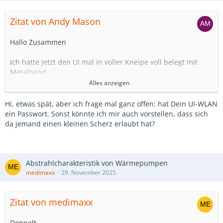
Zitat von Andy Mason
Hallo Zusammen
Ich hatte jetzt den UI mal in voller Kneipe voll belegt mit
Metalband
Während der Show hatte ich einen WLan Abriss und der UI
Alles anzeigen
fuhr die Summe/Front komplett herunter auf 0db
Als ich zur Bühne hechtete und wieder Signal hatte hob das
Hi, etwas spät, aber ich frage mal ganz offen: hat Dein UI-WLAN
UI die Lautstärke schrittweise wieder auf den vorherigen
ein Passwort. Sonst könnte ich mir auch vorstellen, dass sich
Pegel an…horror! Hat sowas schon mal jemand erlebt?
da jemand einen kleinen Scherz erlaubt hat?
Er sollte doch im letzten Modus bleiben und
weiterarbeiten…auch bei WLan abriss…oder?
LG., Andreas.
Abstrahlcharakteristik von Wärmepumpen
medimaxx
29. November 2025
Zitat von medimaxx
Doppelt