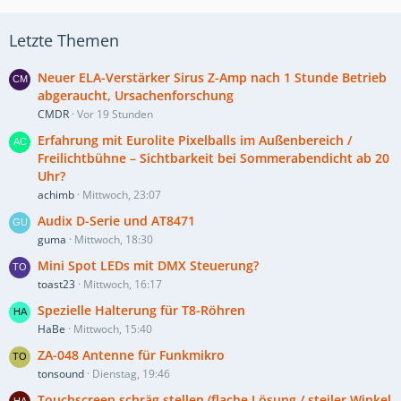
Letzte Themen
Neuer ELA-Verstärker Sirus Z-Amp nach 1 Stunde Betrieb
abgeraucht, Ursachenforschung
CMDR
Vor 19 Stunden
Erfahrung mit Eurolite Pixelballs im Außenbereich /
Freilichtbühne – Sichtbarkeit bei Sommerabendicht ab 20
Uhr?
achimb
Mittwoch, 23:07
Audix D-Serie und AT8471
guma
Mittwoch, 18:30
Mini Spot LEDs mit DMX Steuerung?
toast23
Mittwoch, 16:17
Spezielle Halterung für T8-Röhren
HaBe
Mittwoch, 15:40
ZA-048 Antenne für Funkmikro
tonsound
Dienstag, 19:46
Touchscreen schräg stellen (flache Lösung / steiler Winkel