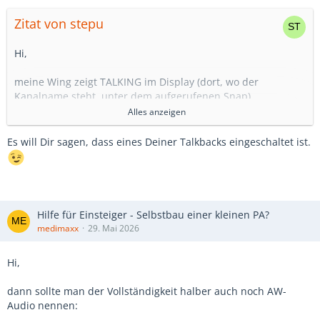
Zitat von stepu
Hi,
meine Wing zeigt TALKING im Display (dort, wo der
Kanalname steht, unter dem aufgerufenen Snap).
Es ist rot hinterlegt und es bleibt im Display stehen.
Alles anzeigen
Ich hatte eben was auf den USB-Stick speichern wollen,
Es will Dir sagen, dass eines Deiner Talkbacks eingeschaltet ist.
nach dem Abziehen kam die Anzeige.
Leider kriege ich nicht mehr zusammen, was ich in welcher
Reihenfolge gemacht habe...
Vielleicht weiss wer, was das Pult mir sagen möchte?
Hilfe für Einsteiger - Selbstbau einer kleinen PA?
Hab ja die Vermutung, das es mit dem USB-Stick noch was
medimaxx
29. Mai 2026
klären will.
Aber nichts Genaues weiß ich nicht.
Hi,
VG Stefan
dann sollte man der Vollständigkeit halber auch noch AW-
Audio nennen: