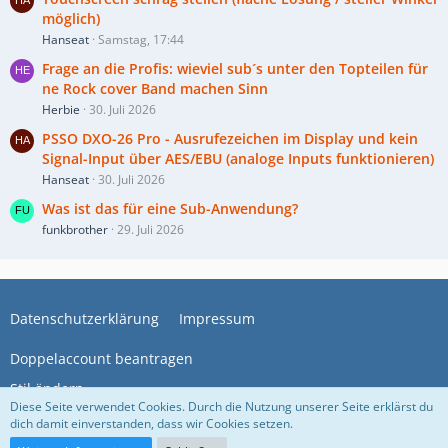
möglich)
Hanseat
Samstag, 17:44
Frage an die Profis: wieviel sub´s unter den Topteilen für
ne Rock cover Band machen Sinn
Herbie
30. Juli 2026
PSSO DXO-26 Pro - Ausrufezeichen im Display und kein
Signal-Input über AES/EBU (analoge Inputs funktionieren)
Hanseat
30. Juli 2026
Was ist das für eine Sub-Anwendung?
funkbrother
29. Juli 2026
Datenschutzerklärung
Impressum
Doppelaccount beantragen
Stil ändern
Diese Seite verwendet Cookies. Durch die Nutzung unserer Seite erklärst du
dich damit einverstanden, dass wir Cookies setzen.
Community-Software:
WoltLab Suite™