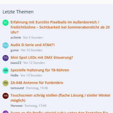
Letzte Themen
Erfahrung mit Eurolite Pixelballs im Außenbereich /
Freilichtbühne – Sichtbarkeit bei Sommerabendicht ab 20
Uhr?
achimb
Vor 5 Stunden
Audix D-Serie und AT8471
guma
Vor 10 Stunden
Mini Spot LEDs mit DMX Steuerung?
toast23
Vor 12 Stunden
Spezielle Halterung für T8-Röhren
HaBe
Vor 13 Stunden
ZA-048 Antenne für Funkmikro
tonsound
Dienstag, 19:46
Touchscreen schräg stellen (flache Lösung / steiler Winkel
möglich)
Hanseat
Samstag, 17:44
Frage an die Profis: wieviel sub´s unter den Topteilen für