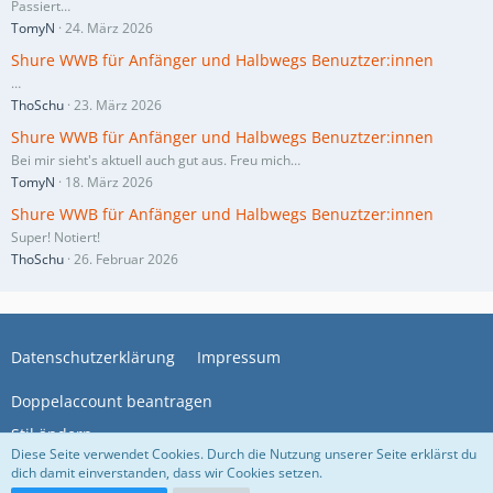
Passiert…
TomyN
24. März 2026
Shure WWB für Anfänger und Halbwegs Benuztzer:innen
…
ThoSchu
23. März 2026
Shure WWB für Anfänger und Halbwegs Benuztzer:innen
Bei mir sieht's aktuell auch gut aus. Freu mich…
TomyN
18. März 2026
Shure WWB für Anfänger und Halbwegs Benuztzer:innen
Super! Notiert!
ThoSchu
26. Februar 2026
Datenschutzerklärung
Impressum
Doppelaccount beantragen
Stil ändern
Diese Seite verwendet Cookies. Durch die Nutzung unserer Seite erklärst du
dich damit einverstanden, dass wir Cookies setzen.