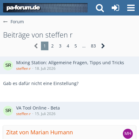
Forum
Beiträge von steffen r
1
2
3
4
5
…
83
Mixing Station: Allgemeine Fragen, Tipps und Tricks
steffen r
18. Juli 2026
Gab es dafür nicht eine Einstellung?
VA Tool Online - Beta
steffen r
15. Juli 2026
Zitat von Marian Humann