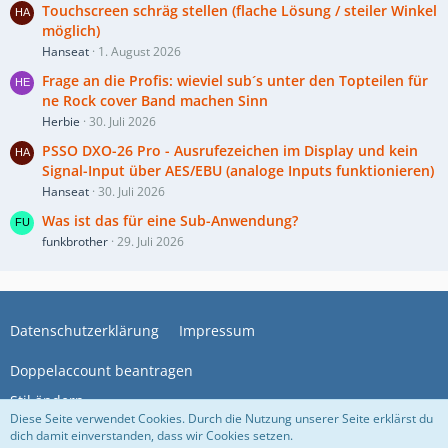
Touchscreen schräg stellen (flache Lösung / steiler Winkel
möglich)
Hanseat
1. August 2026
Frage an die Profis: wieviel sub´s unter den Topteilen für
ne Rock cover Band machen Sinn
Herbie
30. Juli 2026
PSSO DXO-26 Pro - Ausrufezeichen im Display und kein
Signal-Input über AES/EBU (analoge Inputs funktionieren)
Hanseat
30. Juli 2026
Was ist das für eine Sub-Anwendung?
funkbrother
29. Juli 2026
Datenschutzerklärung
Impressum
Doppelaccount beantragen
Stil ändern
Diese Seite verwendet Cookies. Durch die Nutzung unserer Seite erklärst du
dich damit einverstanden, dass wir Cookies setzen.