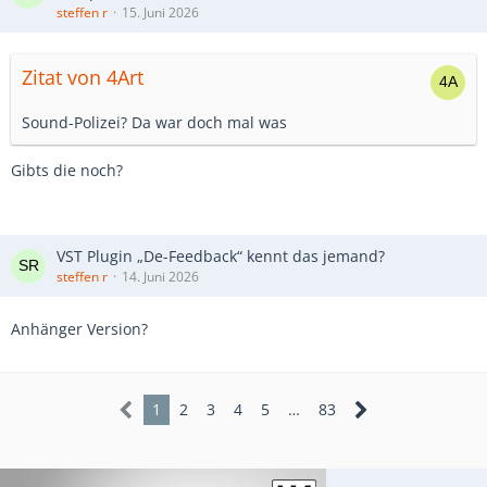
steffen r
15. Juni 2026
Zitat von 4Art
Sound-Polizei? Da war doch mal was
Gibts die noch?
VST Plugin „De-Feedback“ kennt das jemand?
steffen r
14. Juni 2026
Anhänger Version?
1
2
3
4
5
…
83