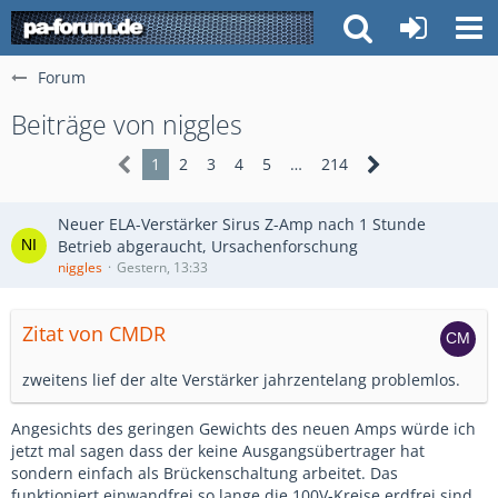
Forum
Beiträge von niggles
1
2
3
4
5
…
214
Neuer ELA-Verstärker Sirus Z-Amp nach 1 Stunde
Betrieb abgeraucht, Ursachenforschung
niggles
Gestern, 13:33
Zitat von CMDR
zweitens lief der alte Verstärker jahrzentelang problemlos.
Angesichts des geringen Gewichts des neuen Amps würde ich
jetzt mal sagen dass der keine Ausgangsübertrager hat
sondern einfach als Brückenschaltung arbeitet. Das
funktioniert einwandfrei so lange die 100V-Kreise erdfrei sind.