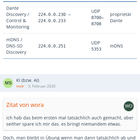
Dante
UDP
Discovery /
proprietär
224.0.0.230 –
8700–
Control &
Dante
224.0.0.233
8708
Monitoring
mDNS /
UDP
DNS-SD
mDNS
224.0.0.251
5353
Discovery
KI (bzw. AI)
mslr
5. Februar 2026
Zitat von wora
ich hab das beim ersten mal tatsächlich auch gemacht, aber
seither spare ich mir das. es bringt niemandem etwas.
Doch, man bleibt in Übung wenn man dann tatsächlich ab und