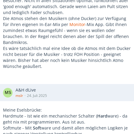
Besucher. Nicht in allen Situationen optimal, funktioniert aber
'good enough' automatisch. Gerade wenn Laien am Pult sitzen
und lediglich Fader schubsen.
Die Atmos stehen den Musikern (ohne Ducker) zur Verfügung
für ihren eigenen In-Ear-Mix per
Monitor
-Mix App. Gibt ihnen
zumindest etwas Raumgefühl - wenn sie es wollen oder
brauchen. In der Regel reicht denen aber der Spill der offenen
Bandmikros.
Es wäre tatsächlich mal eine Idee ob die Atmos mit dem Ducker
nicht besser für die Musiker - trotz FOH Position - geeignet
wären. Bisher hat aber noch kein Musiker hinsichtlich Atmo
Wünsche geäußert.
A&H dLive
mslr
24. Juli 2025
Meine Eselsbrücke:
Hardmute - Ist wie ein mechanischer Schalter (
Hard
ware) - da
geht nix mit programmieren. Aus ist aus.
Softmute - Mit
Soft
ware und damit allen möglichen Logiken je
nach eigener Vorstellung kontrollierbar.