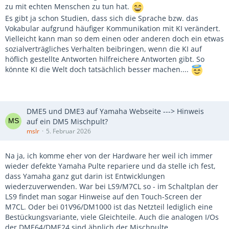
zu mit echten Menschen zu tun hat.
Es gibt ja schon Studien, dass sich die Sprache bzw. das
Vokabular aufgrund häufiger Kommunikation mit KI verändert.
Vielleicht kann man so dem einen oder anderen doch ein etwas
sozialverträgliches Verhalten beibringen, wenn die KI auf
höflich gestellte Antworten hilfreichere Antworten gibt. So
könnte KI die Welt doch tatsächlich besser machen....
DME5 und DME3 auf Yamaha Webseite ---> Hinweis
auf ein DM5 Mischpult?
mslr
5. Februar 2026
Na ja, ich komme eher von der Hardware her weil ich immer
wieder defekte Yamaha Pulte repariere und da stelle ich fest,
dass Yamaha ganz gut darin ist Entwicklungen
wiederzuverwenden. War bei LS9/M7CL so - im Schaltplan der
LS9 findet man sogar Hinweise auf den Touch-Screen der
M7CL. Oder bei 01V96/DM1000 ist das Netzteil lediglich eine
Bestückungsvariante, viele Gleichteile. Auch die analogen I/Os
der DME64/DME24 sind ähnlich der Mischpulte.