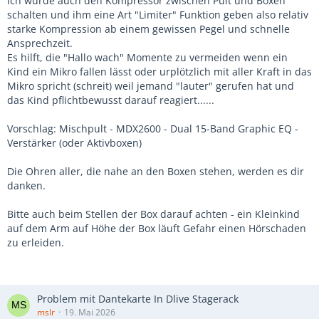
Ich würde auch den Kompressor zwischen Pult und Boxen
schalten und ihm eine Art "Limiter" Funktion geben also relativ
starke Kompression ab einem gewissen Pegel und schnelle
Ansprechzeit.
Es hilft, die "Hallo wach" Momente zu vermeiden wenn ein
Kind ein Mikro fallen lässt oder urplötzlich mit aller Kraft in das
Mikro spricht (schreit) weil jemand "lauter" gerufen hat und
das Kind pflichtbewusst darauf reagiert......
Vorschlag: Mischpult - MDX2600 - Dual 15-Band Graphic EQ -
Verstärker (oder Aktivboxen)
Die Ohren aller, die nahe an den Boxen stehen, werden es dir
danken.
Bitte auch beim Stellen der Box darauf achten - ein Kleinkind
auf dem Arm auf Höhe der Box läuft Gefahr einen Hörschaden
zu erleiden.
Problem mit Dantekarte In Dlive Stagerack
mslr
19. Mai 2026