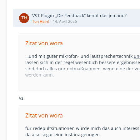
VST Plugin „De-Feedback“ kennt das jemand?
Ton Heini
14. April 2026
Zitat von wora
…und mit guter mikrofon- und lautsprechertechnik
un
lassen sich in der regel wesentlich bessere ergebnisse
sind doch alles nur notmaßnahmen, wenn eine der 
werden kann.
es gilt daher nach wie vor:
shit in = shit out
vs
meine 2 pfennige...
Zitat von wora
für redepultsituationen würde mich das auch interess
da also sogar eine instanz genügen.