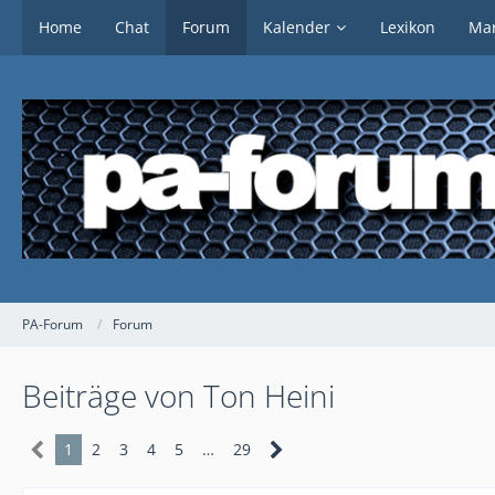
Home
Chat
Forum
Kalender
Lexikon
Mar
PA-Forum
Forum
Beiträge von Ton Heini
1
2
3
4
5
…
29