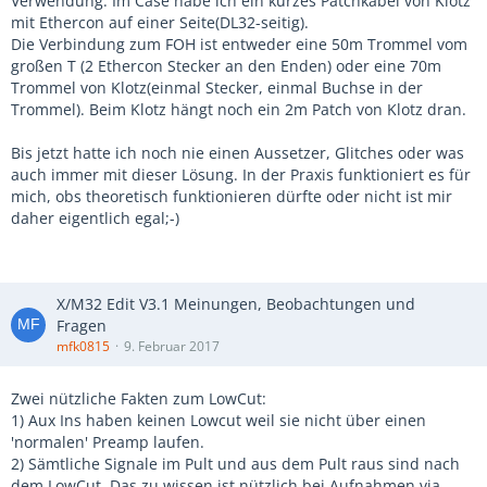
Verwendung. Im Case habe ich ein kurzes Patchkabel von Klotz
mit Ethercon auf einer Seite(DL32-seitig).
Die Verbindung zum FOH ist entweder eine 50m Trommel vom
großen T (2 Ethercon Stecker an den Enden) oder eine 70m
Trommel von Klotz(einmal Stecker, einmal Buchse in der
Trommel). Beim Klotz hängt noch ein 2m Patch von Klotz dran.
Bis jetzt hatte ich noch nie einen Aussetzer, Glitches oder was
auch immer mit dieser Lösung. In der Praxis funktioniert es für
mich, obs theoretisch funktionieren dürfte oder nicht ist mir
daher eigentlich egal;-)
X/M32 Edit V3.1 Meinungen, Beobachtungen und
Fragen
mfk0815
9. Februar 2017
Zwei nützliche Fakten zum LowCut:
1) Aux Ins haben keinen Lowcut weil sie nicht über einen
'normalen' Preamp laufen.
2) Sämtliche Signale im Pult und aus dem Pult raus sind nach
dem LowCut. Das zu wissen ist nützlich bei Aufnahmen via