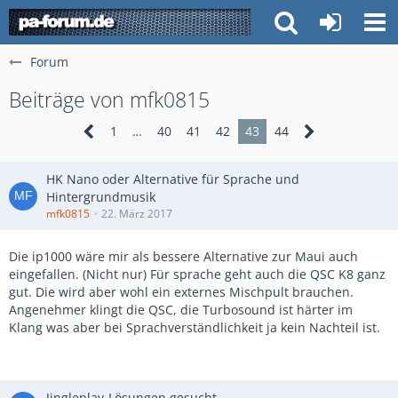
Forum
Beiträge von mfk0815
1
…
40
41
42
43
44
HK Nano oder Alternative für Sprache und
Hintergrundmusik
mfk0815
22. März 2017
Die ip1000 wäre mir als bessere Alternative zur Maui auch
eingefallen. (Nicht nur) Für sprache geht auch die QSC K8 ganz
gut. Die wird aber wohl ein externes Mischpult brauchen.
Angenehmer klingt die QSC, die Turbosound ist härter im
Klang was aber bei Sprachverständlichkeit ja kein Nachteil ist.
Jingleplay-Lösungen gesucht