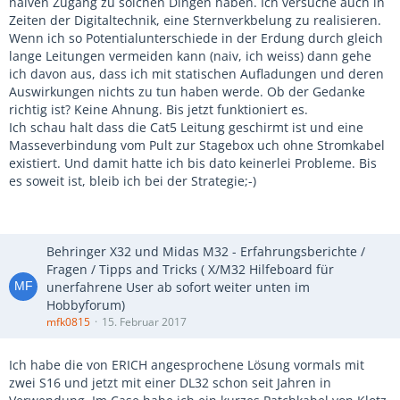
naiven Zugang zu solchen Dingen haben. Ich versuche auch in
Zeiten der Digitaltechnik, eine Sternverkbelung zu realisieren.
Wenn ich so Potentialunterschiede in der Erdung durch gleich
lange Leitungen vermeiden kann (naiv, ich weiss) dann gehe
ich davon aus, dass ich mit statischen Aufladungen und deren
Auswirkungen nichts zu tun haben werde. Ob der Gedanke
richtig ist? Keine Ahnung. Bis jetzt funktioniert es.
Ich schau halt dass die Cat5 Leitung geschirmt ist und eine
Masseverbindung vom Pult zur Stagebox uch ohne Stromkabel
existiert. Und damit hatte ich bis dato keinerlei Probleme. Bis
es soweit ist, bleib ich bei der Strategie;-)
Behringer X32 und Midas M32 - Erfahrungsberichte /
Fragen / Tipps and Tricks ( X/M32 Hilfeboard für
unerfahrene User ab sofort weiter unten im
Hobbyforum)
mfk0815
15. Februar 2017
Ich habe die von ERICH angesprochene Lösung vormals mit
zwei S16 und jetzt mit einer DL32 schon seit Jahren in