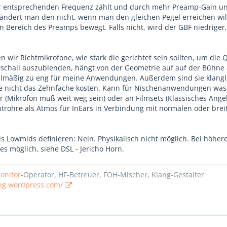
r entsprechenden Frequenz zählt und durch mehr Preamp-Gain u
ändert man den nicht, wenn man den gleichen Pegel erreichen wil
n Bereich des Preamps bewegt. Falls nicht, wird der GBF niedriger,
en wir Richtmikrofone, wie stark die gerichtet sein sollten, um die 
schall auszublenden, hängt von der Geometrie auf auf der Bühne 
elmäßig zu eng für meine Anwendungen. Außerdem sind sie klangl
e nicht das Zehnfache kosten. Kann für Nischenanwendungen was 
r (Mikrofon muß weit weg sein) oder an Filmsets (Klassisches Angel
htrohre als Atmos für InEars in Verbindung mit normalen oder brei
ls Lowmids definieren: Nein. Physikalisch nicht möglich. Bei höher
es möglich, siehe DSL - Jericho Horn.
onitor
-Operator, HF-Betreuer, FOH-Mischer, Klang-Gestalter
ung.wordpress.com/