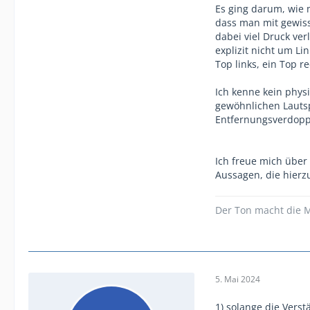
Es ging darum, wie 
dass man mit gewiss
dabei viel Druck ver
explizit nicht um Li
Top links, ein Top re
Ich kenne kein phys
gewöhnlichen Lautsp
Entfernungsverdoppe
Ich freue mich über
Aussagen, die hierz
Der Ton macht die M
5. Mai 2024
1) solange die Verst