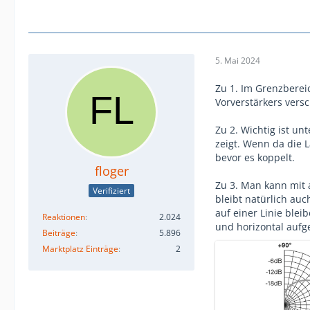
5. Mai 2024
Zu 1. Im Grenzberei
Vorverstärkers vers
Zu 2. Wichtig ist u
zeigt. Wenn da die 
bevor es koppelt.
floger
Zu 3. Man kann mit 
Verifiziert
bleibt natürlich au
auf einer Linie ble
Reaktionen
2.024
und horizontal aufg
Beiträge
5.896
Marktplatz Einträge
2