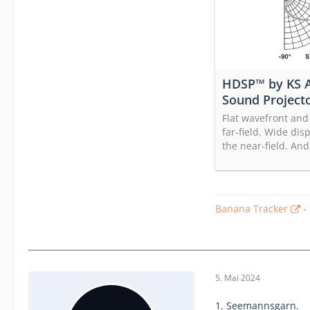
HDSP™ by KS A
Sound Projecto
dispersion beh
Flat wavefront and 
KS AUDIO Prof
far-field. Wide dis
systems made
the near-field. And
Banana Tracker
-
5. Mai 2024
1. Seemannsgarn.