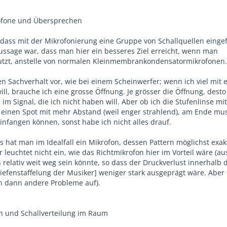
ofone und Übersprechen
 dass mit der Mikrofonierung eine Gruppe von Schallquellen eing
Aussage war, dass man hier ein besseres Ziel erreicht, wenn man
utzt, anstelle von normalen Kleinmembrankondensatormikrofonen.
den Sachverhalt vor, wie bei einem Scheinwerfer; wenn ich viel mit 
ll, brauche ich eine grosse Öffnung. Je grösser die Öffnung, desto
im Signal, die ich nicht haben will. Aber ob ich die Stufenlinse mi
einen Spot mit mehr Abstand (weil enger strahlend), am Ende mu
infangen können, sonst habe ich nicht alles drauf.
 hat man im Idealfall ein Mikrofon, dessen Pattern möglichst exak
 leuchtet nicht ein, wie das Richtmikrofon hier im Vorteil wäre (au
 relativ weit weg sein könnte, so dass der Druckverlust innerhalb 
iefenstaffelung der Musiker] weniger stark ausgeprägt wäre. Aber
ch dann andere Probleme auf).
n und Schallverteilung im Raum