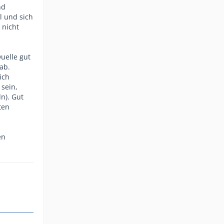
nd
l und sich
 nicht
Quelle gut
ab.
ich
sein,
n). Gut
ten
en