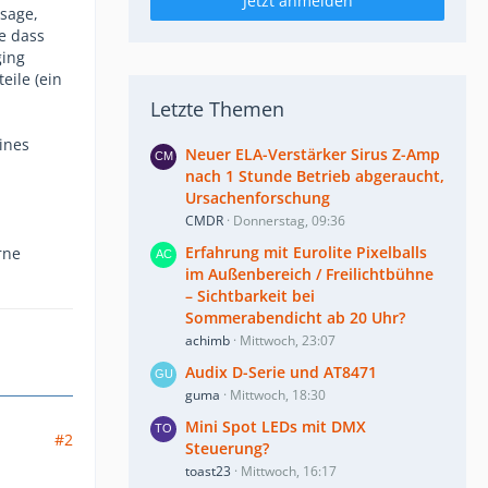
Jetzt anmelden
sage,
e dass
ging
eile (ein
Letzte Themen
ines
Neuer ELA-Verstärker Sirus Z-Amp
nach 1 Stunde Betrieb abgeraucht,
Ursachenforschung
CMDR
Donnerstag, 09:36
Erfahrung mit Eurolite Pixelballs
rne
im Außenbereich / Freilichtbühne
– Sichtbarkeit bei
Sommerabendicht ab 20 Uhr?
achimb
Mittwoch, 23:07
Audix D-Serie und AT8471
guma
Mittwoch, 18:30
Mini Spot LEDs mit DMX
#2
Steuerung?
toast23
Mittwoch, 16:17