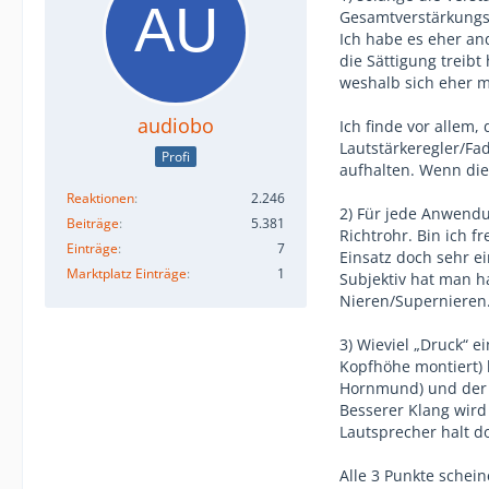
Gesamtverstärkungs
Ich habe es eher an
die Sättigung treib
weshalb sich eher 
audiobo
Ich finde vor allem,
Lautstärkeregler/Fad
Profi
aufhalten. Wenn die
Reaktionen
2.246
2) Für jede Anwendun
Beiträge
5.381
Richtrohr. Bin ich f
Einträge
7
Einsatz doch sehr e
Marktplatz Einträge
1
Subjektiv hat man h
Nieren/Supernieren
3) Wieviel „Druck“ 
Kopfhöhe montiert) h
Hornmund) und der 
Besserer Klang wird
Lautsprecher halt do
Alle 3 Punkte schei