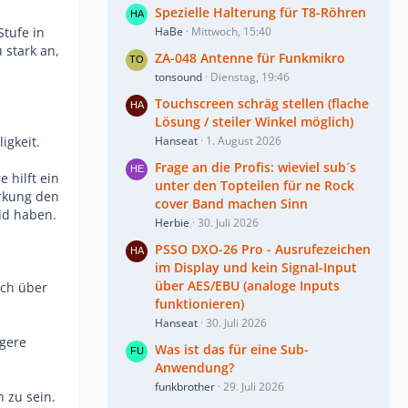
Spezielle Halterung für T8-Röhren
tufe in
HaBe
Mittwoch, 15:40
 stark an,
ZA-048 Antenne für Funkmikro
tonsound
Dienstag, 19:46
Touchscreen schräg stellen (flache
Lösung / steiler Winkel möglich)
igkeit.
Hanseat
1. August 2026
Frage an die Profis: wieviel sub´s
 hilft ein
unter den Topteilen für ne Rock
irkung den
cover Band machen Sinn
ld haben.
Herbie
30. Juli 2026
PSSO DXO-26 Pro - Ausrufezeichen
im Display und kein Signal-Input
über AES/EBU (analoge Inputs
ich über
funktionieren)
Hanseat
30. Juli 2026
igere
Was ist das für eine Sub-
Anwendung?
funkbrother
29. Juli 2026
 zu sein.