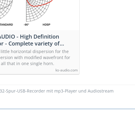
UDIO - High Definition
r - Complete variety of
avior in one single horn. —
little horizontal dispersion for the
essional Loudspeaker-
persion with modified wavefront for
 in Germany
 all that in one single horn.
ks-audio.com
 32-Spur-USB-Recorder mit mp3-Player und Audiostream