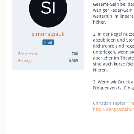
Gesamt-Gain bei de
weniger Fader-Gain 
weiterhin im lineare
höher.
simonstpauli
2. In der Regel nutz
abzubilden und Stör
Profi
Richtrohre sind reg
unterlegen, wenn si
Reaktionen
768
aber eher im Theate
Beiträge
6.589
sind auch kurze Ric
Nieren.
3. Wenn wir Druck a
Frequenzen ist Einig
Christian Tepfer *
M
http://klanggestalt