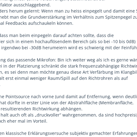
faktor ausschlaggebend.
ders herum gelernt: Wenn man zu heiss einpegelt und damit eine S
t hebt man die Grundverstärkung im Verhältnis zum Spitzenpegel zu
mal Feedbacks aufschaukeln können.
 dass man beim einpegeln darauf achten sollte, dass die
er sich in einem hochauflösendem Bereich (als so bei -10 bis 0dB)
 irgendwo bei -30dB herumeiern wird es schwierig mit der Feinfühl
g das passende Mikrofon: Bin ich weiter weg als ich es gerne wäre
rei in der Platzierung schränkt die stark frequenzabhängige Richtw
in, es sei denn man möchte genau diese Art Verfärbung im Klangbi
alt erst einmal weniger Raum/Spill auf den Richtrohren als auf
.
eine Pointsource nach vorne (und damit auf Entfernung, wenn deutl
at dürfte in erster Linie von der Abstrahlfläche (Membranfläche,
resultierenden Richtwirkung abhängen.
 halt auch oft als „druckvoller“ wahrgenommen, da sind hochpreis
ch eher mal im Vorteil.
nen klassische Erklärungsversuche subjektiv gemachter Erfahrungen