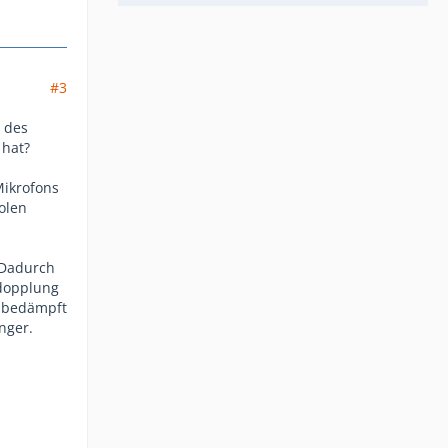
#3
 des
 hat?
Mikrofons
olen
 Dadurch
rdopplung
h bedämpft
nger.