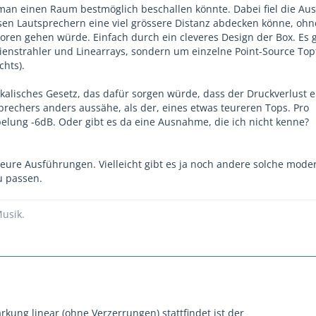
man einen Raum bestmöglich beschallen könnte. Dabei fiel die Aus
en Lautsprechern eine viel grössere Distanz abdecken könne, ohn
loren gehen würde. Einfach durch ein cleveres Design der Box. Es 
nienstrahler und Linearrays, sondern um einzelne Point-Source Topt
chts).
ikalisches Gesetz, das dafür sorgen würde, dass der Druckverlust e
rechers anders aussähe, als der, eines etwas teureren Tops. Pro
lung -6dB. Oder gibt es da eine Ausnahme, die ich nicht kenne?
 eure Ausführungen. Vielleicht gibt es ja noch andere solche mode
u passen.
usik.
ärkung linear (ohne Verzerrungen) stattfindet ist der