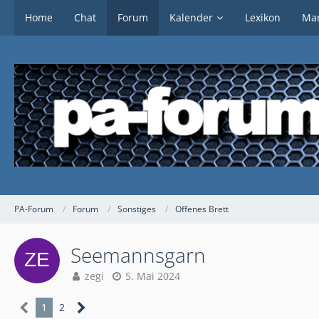
Home
Chat
Forum
Kalender
Lexikon
Mar
PA-Forum
Forum
Sonstiges
Offenes Brett
Seemannsgarn
zegi
5. Mai 2024
1
2