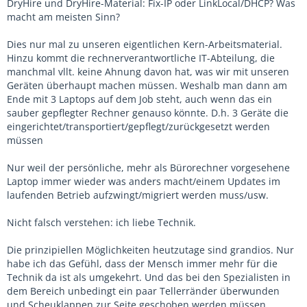
DryHire und DryHire-Material: Fix-IP oder LinkLocal/DHCP? Was
macht am meisten Sinn?
Dies nur mal zu unseren eigentlichen Kern-Arbeitsmaterial.
Hinzu kommt die rechnerverantwortliche IT-Abteilung, die
manchmal vllt. keine Ahnung davon hat, was wir mit unseren
Geräten überhaupt machen müssen. Weshalb man dann am
Ende mit 3 Laptops auf dem Job steht, auch wenn das ein
sauber gepflegter Rechner genauso könnte. D.h. 3 Geräte die
eingerichtet/transportiert/gepflegt/zurückgesetzt werden
müssen
Nur weil der persönliche, mehr als Bürorechner vorgesehene
Laptop immer wieder was anders macht/einem Updates im
laufenden Betrieb aufzwingt/migriert werden muss/usw.
Nicht falsch verstehen: ich liebe Technik.
Die prinzipiellen Möglichkeiten heutzutage sind grandios. Nur
habe ich das Gefühl, dass der Mensch immer mehr für die
Technik da ist als umgekehrt. Und das bei den Spezialisten in
dem Bereich unbedingt ein paar Tellerränder überwunden
und Scheuklappen zur Seite geschoben werden müssen.