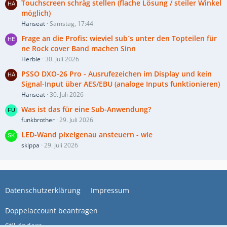
Touchscreen schräg stellen (flache Lösung / steiler Winkel
möglich)
Hanseat
Samstag, 17:44
Frage an die Profis: wieviel sub´s unter den Topteilen für
ne Rock cover Band machen Sinn
Herbie
30. Juli 2026
PSSO DXO-26 Pro - Ausrufezeichen im Display und kein
Signal-Input über AES/EBU (analoge Inputs funktionieren)
Hanseat
30. Juli 2026
Was ist das für eine Sub-Anwendung?
funkbrother
29. Juli 2026
LED-Wand pixelgenau ansteuern - wie
skippa
29. Juli 2026
Datenschutzerklärung
Impressum
Doppelaccount beantragen
Stil ändern