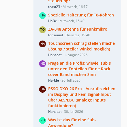
Steuerung?
toast23
Mittwoch, 16:17
Spezielle Halterung für T8-Röhren
HaBe
Mittwoch, 15:40
ZA-048 Antenne für Funkmikro
tonsound
Dienstag, 19:46
Touchscreen schräg stellen (flache
Lösung / steiler Winkel möglich)
Hanseat
1. August 2026
Frage an die Profis: wieviel sub´s
unter den Topteilen für ne Rock
cover Band machen Sinn
Herbie
30. Juli 2026
PSSO DXO-26 Pro - Ausrufezeichen
im Display und kein Signal-Input
über AES/EBU (analoge Inputs
funktionieren)
Hanseat
30. Juli 2026
Was ist das für eine Sub-
Anwendung?