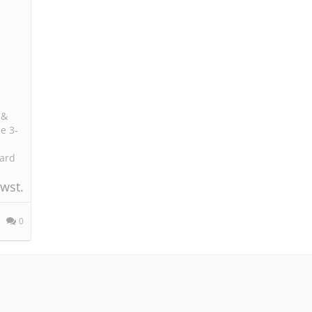
 &
e 3-
Card
wst.
0