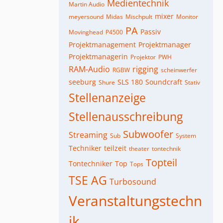
Medientechnik
Martin Audio
mixer
meyersound
Midas
Mischpult
Monitor
PA
Passiv
Movinghead
P4500
Projektmanagement
Projektmanager
Projektmanagerin
Projektor
PWH
RAM-Audio
rigging
RGBW
scheinwerfer
seeburg
SLS 180
Soundcraft
Shure
Stativ
Stellenanzeige
Stellenausschreibung
Subwoofer
Streaming
Sub
System
Techniker
teilzeit
theater
tontechnik
Topteil
Tontechniker
Top
Tops
TSE AG
Turbosound
Veranstaltungstechn
ik