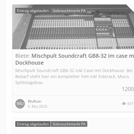
Eintrag abgelaufen
Gebrauchtmarkt PA
Biete
Mischpult Soundcraft GB8-32 im case m
Dockhouse
Mischpult Soundcraft GB8-32 inkl Case mit Dockhouse. Bei
Bedarf steht hier ein kompletter FoH inkl Siderack, Muco,
Splitstagebox,
1200
Wulfson
437
6. Mai 2023
Eintrag abgelaufen
Gebrauchtmarkt PA