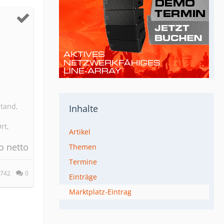
tand,
Inhalte
rt,
Artikel
o netto
Themen
Termine
742
0
Einträge
Marktplatz-Eintrag