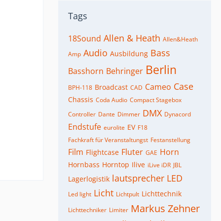
Tags
Allen & Heath
18Sound
Allen&Heath
Audio
Bass
Ausbildung
Amp
Berlin
Basshorn
Behringer
Case
Cameo
Broadcast
BPH-118
CAD
Chassis
Coda Audio
Compact Stagebox
DMX
Controller
Dante
Dimmer
Dynacord
Endstufe
EV
eurolite
F18
Fachkraft für Veranstaltungst
Festanstellung
Film
Fluter
Horn
Flightcase
GAE
Hornbass
Horntop
Ilive
iLive iDR
JBL
lautsprecher
LED
Lagerlogistik
Licht
Lichttechnik
Led light
Lichtpult
Markus Zehner
Lichttechniker
Limiter