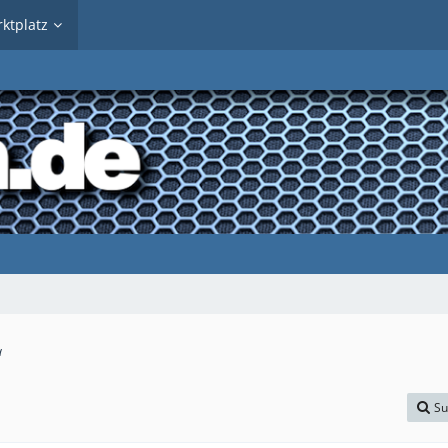
ktplatz
“
Su