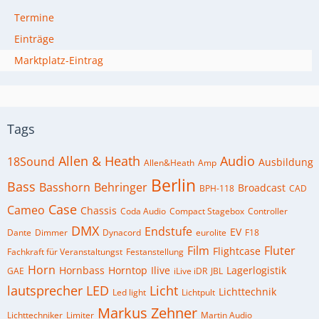
Termine
Einträge
Marktplatz-Eintrag
Tags
Allen & Heath
Audio
18Sound
Ausbildung
Allen&Heath
Amp
Berlin
Bass
Basshorn
Behringer
Broadcast
BPH-118
CAD
Case
Cameo
Chassis
Coda Audio
Compact Stagebox
Controller
DMX
Endstufe
EV
Dante
Dimmer
Dynacord
eurolite
F18
Film
Fluter
Flightcase
Fachkraft für Veranstaltungst
Festanstellung
Horn
Hornbass
Horntop
Ilive
Lagerlogistik
GAE
iLive iDR
JBL
lautsprecher
LED
Licht
Lichttechnik
Led light
Lichtpult
Markus Zehner
Lichttechniker
Limiter
Martin Audio