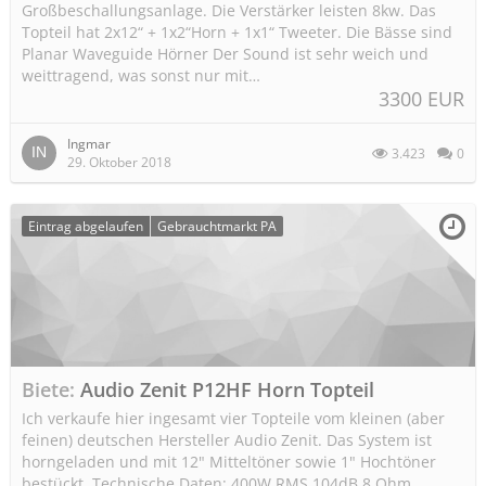
Großbeschallungsanlage. Die Verstärker leisten 8kw. Das
Topteil hat 2x12“ + 1x2“Horn + 1x1“ Tweeter. Die Bässe sind
Planar Waveguide Hörner Der Sound ist sehr weich und
weittragend, was sonst nur mit…
3300 EUR
Ingmar
3.423
0
29. Oktober 2018
Eintrag abgelaufen
Gebrauchtmarkt PA
Biete
Audio Zenit P12HF Horn Topteil
Ich verkaufe hier ingesamt vier Topteile vom kleinen (aber
feinen) deutschen Hersteller Audio Zenit. Das System ist
horngeladen und mit 12" Mitteltöner sowie 1" Hochtöner
bestückt. Technische Daten: 400W RMS 104dB 8 Ohm