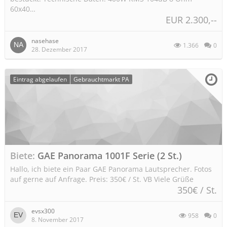
60x40…
EUR 2.300,--
nasehase
1.366
0
28. Dezember 2017
Eintrag abgelaufen
Gebrauchtmarkt PA
Biete
GAE Panorama 1001F Serie (2 St.)
Hallo, ich biete ein Paar GAE Panorama Lautsprecher. Fotos
auf gerne auf Anfrage. Preis: 350€ / St. VB Viele Grüße
350€ / St.
evsx300
958
0
8. November 2017