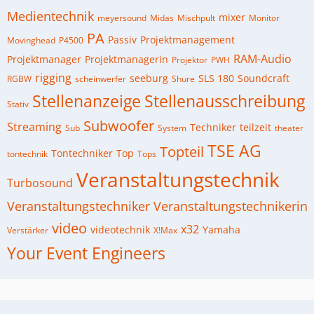
Medientechnik
mixer
meyersound
Midas
Mischpult
Monitor
PA
Passiv
Projektmanagement
Movinghead
P4500
RAM-Audio
Projektmanager
Projektmanagerin
Projektor
PWH
rigging
seeburg
SLS 180
Soundcraft
RGBW
scheinwerfer
Shure
Stellenanzeige
Stellenausschreibung
Stativ
Subwoofer
Streaming
Techniker
teilzeit
Sub
System
theater
TSE AG
Topteil
Tontechniker
Top
tontechnik
Tops
Veranstaltungstechnik
Turbosound
Veranstaltungstechniker
Veranstaltungstechnikerin
video
x32
videotechnik
Yamaha
Verstärker
X!Max
Your Event Engineers