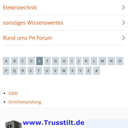
Elektrotechnik
sonstiges Wissenswertes
Rund ums PA Forum
A
B
C
D
E
F
G
H
I
J
K
L
M
N
O
P
Q
R
S
T
U
V
W
X
Y
Z
#
EDID
Errichterprüfung