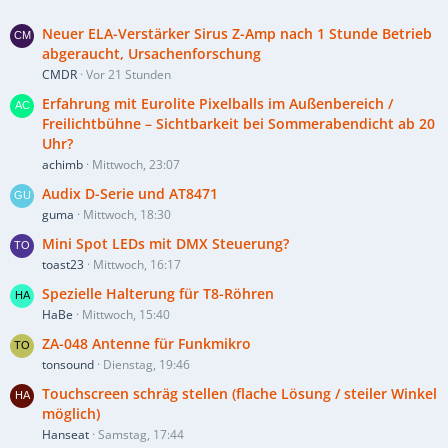
Neuer ELA-Verstärker Sirus Z-Amp nach 1 Stunde Betrieb
abgeraucht, Ursachenforschung
CMDR
Vor 21 Stunden
Erfahrung mit Eurolite Pixelballs im Außenbereich /
Freilichtbühne – Sichtbarkeit bei Sommerabendicht ab 20
Uhr?
achimb
Mittwoch, 23:07
Audix D-Serie und AT8471
guma
Mittwoch, 18:30
Mini Spot LEDs mit DMX Steuerung?
toast23
Mittwoch, 16:17
Spezielle Halterung für T8-Röhren
HaBe
Mittwoch, 15:40
ZA-048 Antenne für Funkmikro
tonsound
Dienstag, 19:46
Touchscreen schräg stellen (flache Lösung / steiler Winkel
möglich)
Hanseat
Samstag, 17:44