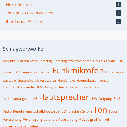
Elektrotechnik
1
sonstiges Wissenswertes
8
Rund ums PA Forum
5
Schlagwortwolke
anwinkeln
ausrichten
Catering
Catering cfressvo
damals
dB dBu dBm
EDID
Funkmikrofon
Essen
FM
Freqenzplan
früher
funkstrecke
gestackt
Gesundheit
Grenzwerte
Handshake
Hauptabstrahlachse
Hauptabstrahlkeule
HKS
Hobby Kisten Schieber
Holz
Hören
lautsprecher
in der Anfangszeit
InEar
LKW
Neigung
Profi
Ton
Radio
Regulierung
Schalldruckpegel
SDI
stacken
Strom
Topteil
Verordnung
Verpflegung
vertikale Abstrahlung
Videosignal
Winkel
zu vergangenen Zeiten