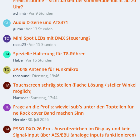
Freilichtbühne – Sichtbarkeit bei Sommerabendicht ab 20
Uhr?
achimb
Vor 9 Stunden
Audix D-Serie und AT8471
guma
Vor 13 Stunden
Mini Spot LEDs mit DMX Steuerung?
toast23
Vor 15 Stunden
Spezielle Halterung für T8-Röhren
HaBe
Vor 16 Stunden
ZA-048 Antenne für Funkmikro
tonsound
Dienstag, 19:46
Touchscreen schräg stellen (flache Lösung / steiler Winkel
möglich)
Hanseat
Samstag, 17:44
Frage an die Profis: wieviel sub´s unter den Topteilen für
ne Rock cover Band machen Sinn
Herbie
30. Juli 2026
PSSO DXO-26 Pro - Ausrufezeichen im Display und kein
Signal-Input über AES/EBU (analoge Inputs funktionieren)