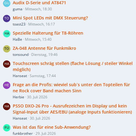
Audix D-Serie und AT8471
guma
Mittwoch, 18:30
Mini Spot LEDs mit DMX Steuerung?
toast23
Mittwoch, 16:17
Spezielle Halterung für T8-Röhren
HaBe
Mittwoch, 15:40
ZA-048 Antenne für Funkmikro
tonsound
Dienstag, 19:46
Touchscreen schräg stellen (flache Lösung / steiler Winkel
möglich)
Hanseat
Samstag, 17:44
Frage an die Profis: wieviel sub´s unter den Topteilen für
ne Rock cover Band machen Sinn
Herbie
30. Juli 2026
PSSO DXO-26 Pro - Ausrufezeichen im Display und kein
Signal-Input über AES/EBU (analoge Inputs funktionieren)
Hanseat
30. Juli 2026
Was ist das für eine Sub-Anwendung?
funkbrother
29. Juli 2026