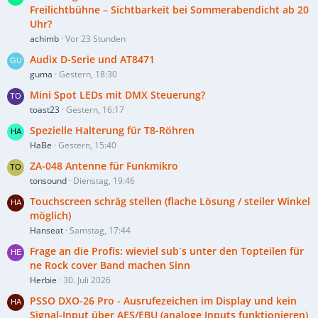
Freilichtbühne – Sichtbarkeit bei Sommerabendicht ab 20
Uhr?
achimb
Vor 23 Stunden
Audix D-Serie und AT8471
guma
Gestern, 18:30
Mini Spot LEDs mit DMX Steuerung?
toast23
Gestern, 16:17
Spezielle Halterung für T8-Röhren
HaBe
Gestern, 15:40
ZA-048 Antenne für Funkmikro
tonsound
Dienstag, 19:46
Touchscreen schräg stellen (flache Lösung / steiler Winkel
möglich)
Hanseat
Samstag, 17:44
Frage an die Profis: wieviel sub´s unter den Topteilen für
ne Rock cover Band machen Sinn
Herbie
30. Juli 2026
PSSO DXO-26 Pro - Ausrufezeichen im Display und kein
Signal-Input über AES/EBU (analoge Inputs funktionieren)