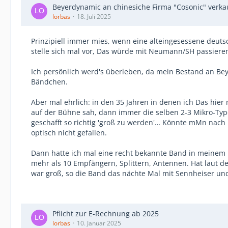
Beyerdynamic an chinesiche Firma "Cosonic" verkau
lorbas
18. Juli 2025
Prinzipiell immer mies, wenn eine alteingesessene deut
stelle sich mal vor, Das würde mit Neumann/SH passiere
Ich persönlich werd's überleben, da mein Bestand an Bey
Bändchen.
Aber mal ehrlich: in den 35 Jahren in denen ich Das hi
auf der Bühne sah, dann immer die selben 2-3 Mikro-Typ
geschafft so richtig 'groß zu werden'… Könnte mMn nac
optisch nicht gefallen.
Dann hatte ich mal eine recht bekannte Band in meinem L
mehr als 10 Empfängern, Splittern, Antennen. Hat laut de
war groß, so die Band das nächte Mal mit Sennheiser u
Pflicht zur E-Rechnung ab 2025
lorbas
10. Januar 2025