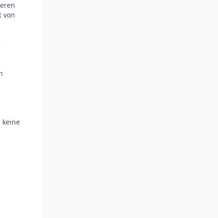
ieren
t von
r
n
, keine