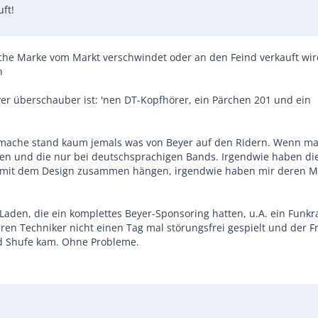
ft!
sche Marke vom Markt verschwindet oder an den Feind verkauft wi
n
er überschauber ist: 'nen DT-Kopfhörer, ein Pärchen 201 und ein
er mache stand kaum jemals was von Beyer auf den Ridern. Wenn m
en und die nur bei deutschsprachigen Bands. Irgendwie haben die
h mit dem Design zusammen hängen, irgendwie haben mir deren M
aden, die ein komplettes Beyer-Sponsoring hatten, u.A. ein Funkr
ren Techniker nicht einen Tag mal störungsfrei gespielt und der F
nd Shufe kam. Ohne Probleme.