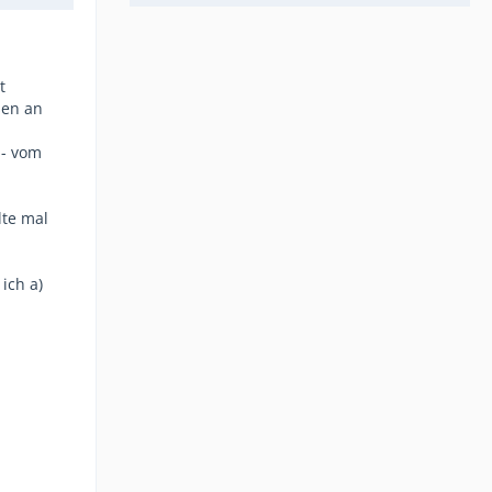
t
sen an
 - vom
lte mal
ich a)