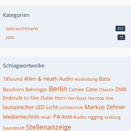
Kategorien
Gebrauchtmarkt
453
Jobs
75
Schlagwortwolke
Allen & Heath
Audio
Bass
18Sound
Ausbildung
Berlin
Case
DMX
Basshorn
Behringer
Cameo
Chassis
Endstufe
Film
Fluter
Horn
EV
Hornbass
Horntop
Ilive
Markus Zehner
lautsprecher
LED
Licht
Lichttechnik
PA
Medientechnik
RAM-Audio
rigging
mixer
seeburg
Stellenanzeige
Soundcraft