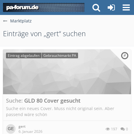
Marktplatz
Einträge von „gert“ suchen
Eintrag abgelaufen
Gebrauchtmarkt PA
Suche
GLD 80 Cover gesucht
Suche ein neues Cover. Muss nicht original sein. Aber
passend wäre schön
gert
197
0
6. Januar 2026