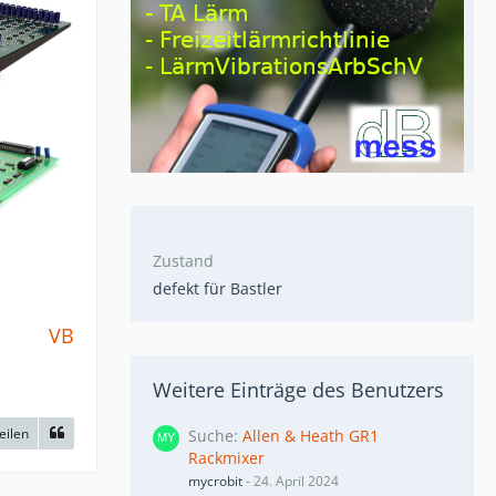
Zustand
defekt für Bastler
VB
Weitere Einträge des Benutzers
eilen
Suche
Allen & Heath GR1
Rackmixer
mycrobit
-
24. April 2024