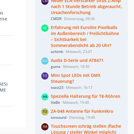
Neuer ELA-Verstärker Sirus Z-Amp
nach 1 Stunde Betrieb abgeraucht,
Ursachenforschung
as
eise
CMDR
Donnerstag, 09:36
Erfahrung mit Eurolite Pixelballs
im Außenbereich / Freilichtbühne
– Sichtbarkeit bei
Sommerabendicht ab 20 Uhr?
achimb
Mittwoch, 23:07
Audix D-Serie und AT8471
guma
Mittwoch, 18:30
Mini Spot LEDs mit DMX
Steuerung?
AES)
toast23
Mittwoch, 16:17
RME
Spezielle Halterung für T8-Röhren
HaBe
Mittwoch, 15:40
ZA-048 Antenne für Funkmikro
tonsound
Dienstag, 19:46
Touchscreen schräg stellen (flache
Lösung / steiler Winkel möglich)