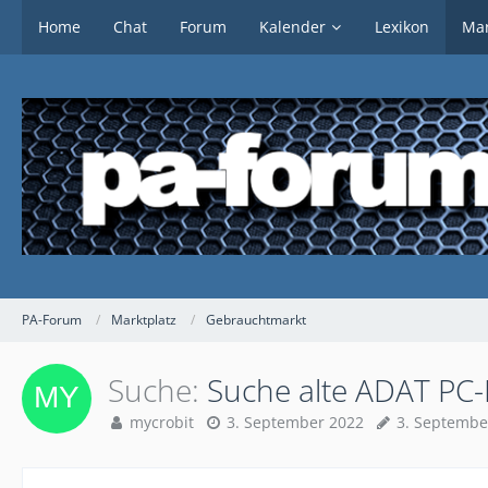
Home
Chat
Forum
Kalender
Lexikon
Mar
PA-Forum
Marktplatz
Gebrauchtmarkt
Suche
Suche alte ADAT PC-
mycrobit
3. September 2022
3. Septembe