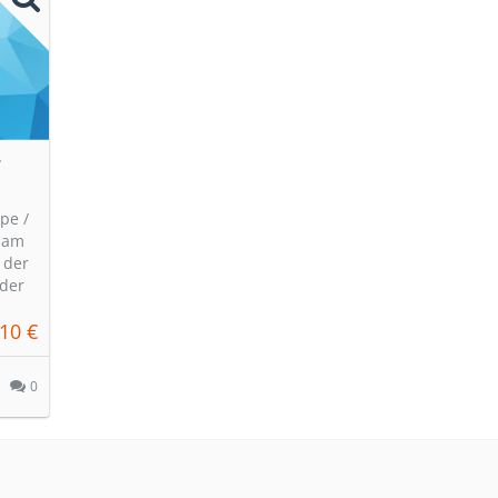
r
pe /
n am
 der
der
10 €
0