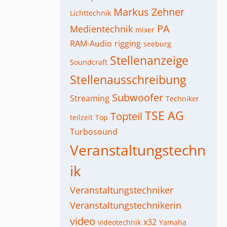
Markus Zehner
Lichttechnik
PA
Medientechnik
mixer
RAM-Audio
rigging
seeburg
Stellenanzeige
Soundcraft
Stellenausschreibung
Subwoofer
Streaming
Techniker
TSE AG
Topteil
teilzeit
Top
Turbosound
Veranstaltungstechn
ik
Veranstaltungstechniker
Veranstaltungstechnikerin
video
x32
videotechnik
Yamaha