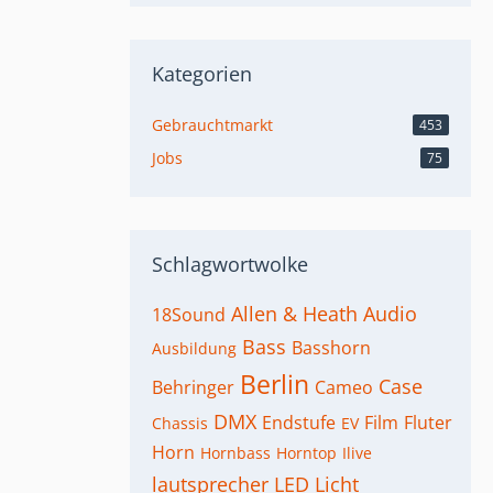
Kategorien
Gebrauchtmarkt
453
Jobs
75
Schlagwortwolke
Allen & Heath
Audio
18Sound
Bass
Basshorn
Ausbildung
Berlin
Case
Behringer
Cameo
DMX
Endstufe
Film
Fluter
Chassis
EV
Horn
Hornbass
Horntop
Ilive
lautsprecher
LED
Licht