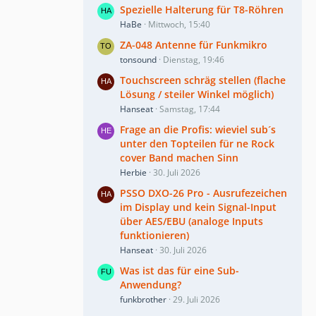
Spezielle Halterung für T8-Röhren
HaBe
Mittwoch, 15:40
ZA-048 Antenne für Funkmikro
tonsound
Dienstag, 19:46
Touchscreen schräg stellen (flache
Lösung / steiler Winkel möglich)
Hanseat
Samstag, 17:44
Frage an die Profis: wieviel sub´s
unter den Topteilen für ne Rock
cover Band machen Sinn
Herbie
30. Juli 2026
PSSO DXO-26 Pro - Ausrufezeichen
im Display und kein Signal-Input
über AES/EBU (analoge Inputs
funktionieren)
Hanseat
30. Juli 2026
Was ist das für eine Sub-
Anwendung?
funkbrother
29. Juli 2026