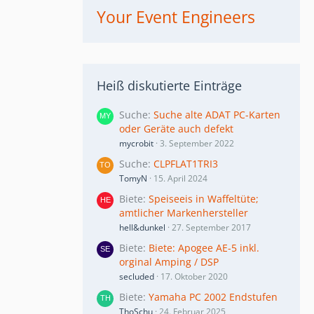
Your Event Engineers
Heiß diskutierte Einträge
Suche
Suche alte ADAT PC-Karten
oder Geräte auch defekt
mycrobit
3. September 2022
Suche
CLPFLAT1TRI3
TomyN
15. April 2024
Biete
Speiseeis in Waffeltüte;
amtlicher Markenhersteller
hell&dunkel
27. September 2017
Biete
Biete: Apogee AE-5 inkl.
orginal Amping / DSP
secluded
17. Oktober 2020
Biete
Yamaha PC 2002 Endstufen
ThoSchu
24. Februar 2025