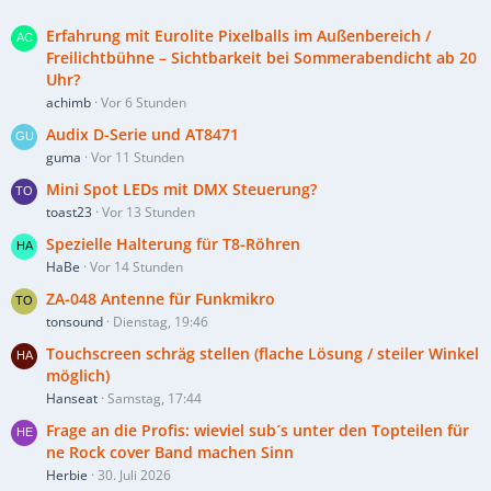
Erfahrung mit Eurolite Pixelballs im Außenbereich /
Freilichtbühne – Sichtbarkeit bei Sommerabendicht ab 20
Uhr?
achimb
Vor 6 Stunden
Audix D-Serie und AT8471
guma
Vor 11 Stunden
Mini Spot LEDs mit DMX Steuerung?
toast23
Vor 13 Stunden
Spezielle Halterung für T8-Röhren
HaBe
Vor 14 Stunden
ZA-048 Antenne für Funkmikro
tonsound
Dienstag, 19:46
Touchscreen schräg stellen (flache Lösung / steiler Winkel
möglich)
Hanseat
Samstag, 17:44
Frage an die Profis: wieviel sub´s unter den Topteilen für
ne Rock cover Band machen Sinn
Herbie
30. Juli 2026