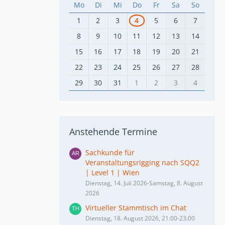
Mo
Di
Mi
Do
Fr
Sa
So
1
2
3
4
5
6
7
8
9
10
11
12
13
14
15
16
17
18
19
20
21
22
23
24
25
26
27
28
29
30
31
1
2
3
4
Anstehende Termine
Sachkunde für
Veranstaltungsrigging nach SQQ2
| Level 1 | Wien
Dienstag, 14. Juli 2026-Samstag, 8. August
2026
Virtueller Stammtisch im Chat
Dienstag, 18. August 2026, 21:00-23:00