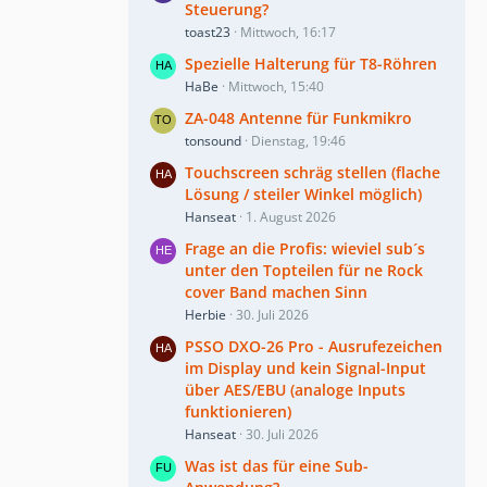
Steuerung?
toast23
Mittwoch, 16:17
Spezielle Halterung für T8-Röhren
HaBe
Mittwoch, 15:40
ZA-048 Antenne für Funkmikro
tonsound
Dienstag, 19:46
Touchscreen schräg stellen (flache
Lösung / steiler Winkel möglich)
Hanseat
1. August 2026
Frage an die Profis: wieviel sub´s
unter den Topteilen für ne Rock
cover Band machen Sinn
Herbie
30. Juli 2026
PSSO DXO-26 Pro - Ausrufezeichen
im Display und kein Signal-Input
über AES/EBU (analoge Inputs
funktionieren)
Hanseat
30. Juli 2026
Was ist das für eine Sub-