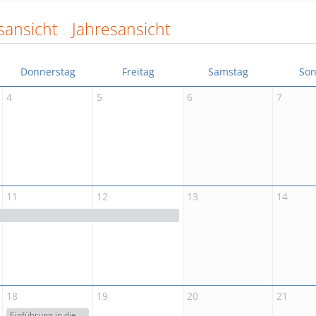
sansicht
Jahresansicht
Donnerstag
Freitag
Samstag
Son
4
5
6
7
11
12
13
14
IT for AVs® | Online
IT for AVs® | Online
18
19
20
21
Einführung in die Dual - FFT