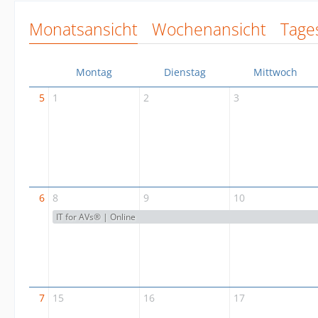
Monatsansicht
Wochenansicht
Tage
Montag
Dienstag
Mittwoch
5
1
2
3
6
8
9
10
IT for AVs® | Online
IT for AVs® | Online
IT for AVs® | Online
7
15
16
17