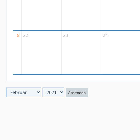
8
22
23
24
Absenden