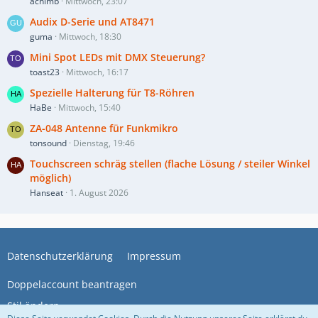
achimb
Mittwoch, 23:07
Audix D-Serie und AT8471
guma
Mittwoch, 18:30
Mini Spot LEDs mit DMX Steuerung?
toast23
Mittwoch, 16:17
Spezielle Halterung für T8-Röhren
HaBe
Mittwoch, 15:40
ZA-048 Antenne für Funkmikro
tonsound
Dienstag, 19:46
Touchscreen schräg stellen (flache Lösung / steiler Winkel
möglich)
Hanseat
1. August 2026
Datenschutzerklärung
Impressum
Doppelaccount beantragen
Stil ändern