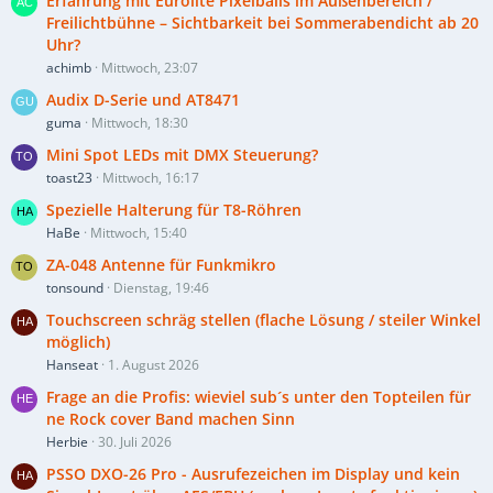
Erfahrung mit Eurolite Pixelballs im Außenbereich /
Freilichtbühne – Sichtbarkeit bei Sommerabendicht ab 20
Uhr?
achimb
Mittwoch, 23:07
Audix D-Serie und AT8471
guma
Mittwoch, 18:30
Mini Spot LEDs mit DMX Steuerung?
toast23
Mittwoch, 16:17
Spezielle Halterung für T8-Röhren
HaBe
Mittwoch, 15:40
ZA-048 Antenne für Funkmikro
tonsound
Dienstag, 19:46
Touchscreen schräg stellen (flache Lösung / steiler Winkel
möglich)
Hanseat
1. August 2026
Frage an die Profis: wieviel sub´s unter den Topteilen für
ne Rock cover Band machen Sinn
Herbie
30. Juli 2026
PSSO DXO-26 Pro - Ausrufezeichen im Display und kein