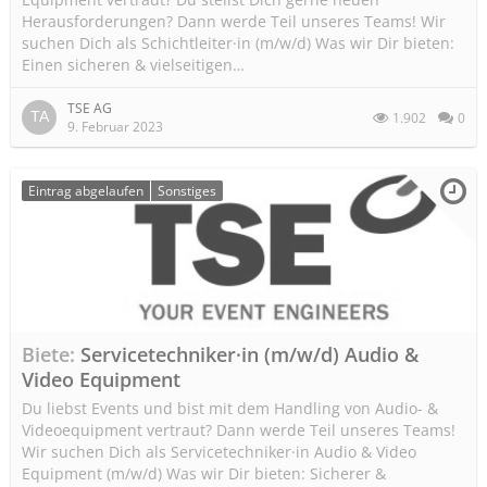
Herausforderungen? Dann werde Teil unseres Teams! Wir
suchen Dich als Schichtleiter·in (m/w/d) Was wir Dir bieten:
Einen sicheren & vielseitigen…
TSE AG
1.902
0
9. Februar 2023
Eintrag abgelaufen
Sonstiges
Biete
Servicetechniker·in (m/w/d) Audio &
Video Equipment
Du liebst Events und bist mit dem Handling von Audio- &
Videoequipment vertraut? Dann werde Teil unseres Teams!
Wir suchen Dich als Servicetechniker·in Audio & Video
Equipment (m/w/d) Was wir Dir bieten: Sicherer &