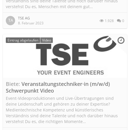
Verständnis sind deine Talente und noch darüber hinaus
verstehst Du es, Menschen mit deinem gut…
TSE AG
1.928
0
8. Februar 2023
Eintrag abgelaufen
Video
Biete
Veranstaltungstechniker·in (m/w/d)
Schwerpunkt Video
Event-Videoproduktionen und Live-Übertragungen sind
deine Leidenschaft und gehören zu deiner Expertise?
Medientechnische Kompetenz und künstlerisches
Verständnis sind deine Talente und noch darüber hinaus
verstehst Du es, die richtigen Momente…