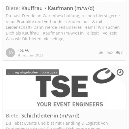
Biete
Kauffrau・Kaufmann (m/w/d)
Du hast Freude an Warenbeschaffung, recherchierst gerne
neue Produkte und verhandelst zudem aus- & mit
Leidenschaft? Dann werde Teil unseres Teams! Wir suchen
Dich als Kauffrau・Kaufmann (m/w/d) in Teilzeit・Vollzeit
Was wir Dir bieten: Vielseitige,…
TSE AG
1.942
0
9. Februar 2023
Eintrag abgelaufen
Sonstiges
Biete
Schichtleiter·in (m/w/d)
Du liebst Events und bist mit Handling & Logistik von
Equipment vertraut? Du stellst Dich gerne neuen