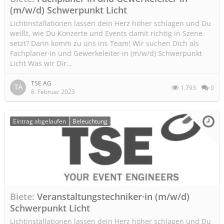
(m/w/d) Schwerpunkt Licht
Lichtinstallationen lassen dein Herz höher schlagen und Du
weißt, wie Du Konzerte und Events damit richtig in Szene
setzt? Dann komm zu uns ins Team! Wir suchen Dich als
Fachplaner·in und Gewerkeleiter·in (m/w/d) Schwerpunkt
Licht Was wir Dir…
TSE AG
1.793
0
8. Februar 2023
Eintrag abgelaufen
Beleuchtung
Biete
Veranstaltungstechniker·in (m/w/d)
Schwerpunkt Licht
Lichtinstallationen lassen dein Herz höher schlagen und Du