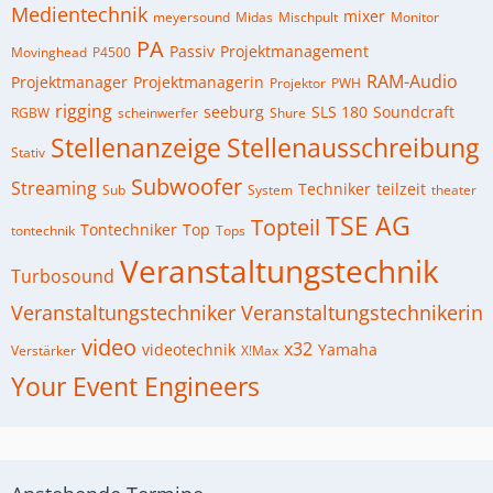
Medientechnik
mixer
meyersound
Midas
Mischpult
Monitor
PA
Passiv
Projektmanagement
Movinghead
P4500
RAM-Audio
Projektmanager
Projektmanagerin
Projektor
PWH
rigging
seeburg
SLS 180
Soundcraft
RGBW
scheinwerfer
Shure
Stellenanzeige
Stellenausschreibung
Stativ
Subwoofer
Streaming
Techniker
teilzeit
Sub
System
theater
TSE AG
Topteil
Tontechniker
Top
tontechnik
Tops
Veranstaltungstechnik
Turbosound
Veranstaltungstechniker
Veranstaltungstechnikerin
video
x32
videotechnik
Yamaha
Verstärker
X!Max
Your Event Engineers