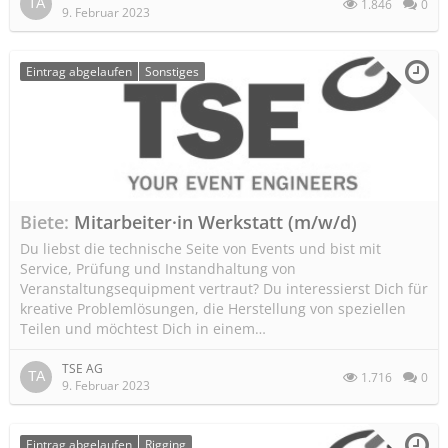
1.846
0
9. Februar 2023
Eintrag abgelaufen
Sonstiges
Biete
Mitarbeiter·in Werkstatt (m/w/d)
Du liebst die technische Seite von Events und bist mit
Service, Prüfung und Instandhaltung von
Veranstaltungsequipment vertraut? Du interessierst Dich für
kreative Problemlösungen, die Herstellung von speziellen
Teilen und möchtest Dich in einem…
TSE AG
1.716
0
9. Februar 2023
Eintrag abgelaufen
Rigging