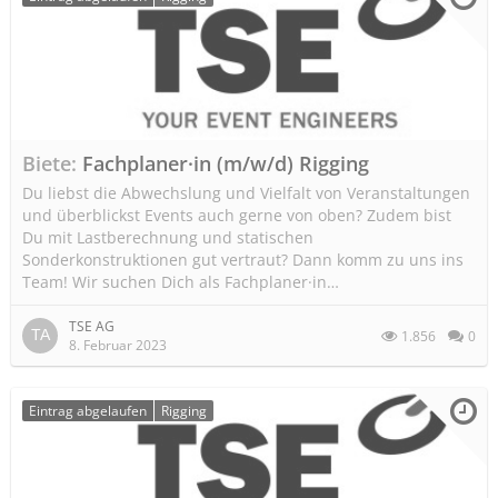
Biete
Fachplaner·in (m/w/d) Rigging
Du liebst die Abwechslung und Vielfalt von Veranstaltungen
und überblickst Events auch gerne von oben? Zudem bist
Du mit Lastberechnung und statischen
Sonderkonstruktionen gut vertraut? Dann komm zu uns ins
Team! Wir suchen Dich als Fachplaner·in…
TSE AG
1.856
0
8. Februar 2023
Eintrag abgelaufen
Rigging