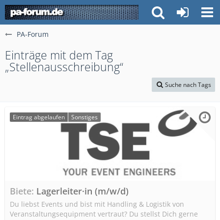
PA-Forum
Einträge mit dem Tag
„Stellenausschreibung“
Suche nach Tags
Eintrag abgelaufen
Sonstiges
Biete
Lagerleiter·in (m/w/d)
Du liebst Events und bist mit Handling & Logistik von
Veranstaltungsequipment vertraut? Du stellst Dich gerne