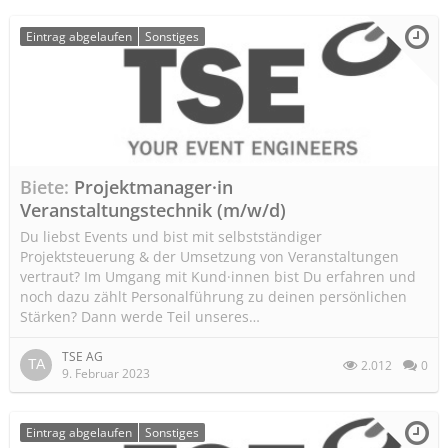
Eintrag abgelaufen
Sonstiges
Biete
Projektmanager·in
Veranstaltungstechnik (m/w/d)
Du liebst Events und bist mit selbstständiger
Projektsteuerung & der Umsetzung von Veranstaltungen
vertraut? Im Umgang mit Kund·innen bist Du erfahren und
noch dazu zählt Personalführung zu deinen persönlichen
Stärken? Dann werde Teil unseres…
TSE AG
2.012
0
9. Februar 2023
Eintrag abgelaufen
Sonstiges