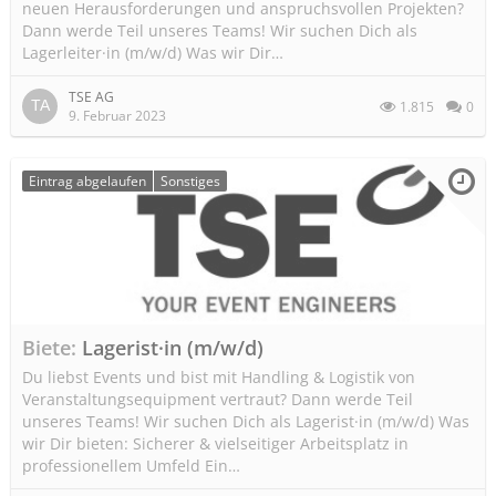
neuen Herausforderungen und anspruchsvollen Projekten?
Dann werde Teil unseres Teams! Wir suchen Dich als
Lagerleiter·in (m/w/d) Was wir Dir…
TSE AG
1.815
0
9. Februar 2023
Eintrag abgelaufen
Sonstiges
Biete
Lagerist·in (m/w/d)
Du liebst Events und bist mit Handling & Logistik von
Veranstaltungsequipment vertraut? Dann werde Teil
unseres Teams! Wir suchen Dich als Lagerist·in (m/w/d) Was
wir Dir bieten: Sicherer & vielseitiger Arbeitsplatz in
professionellem Umfeld Ein…