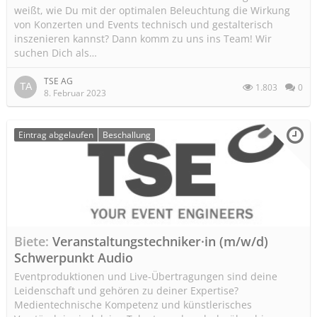
weißt, wie Du mit der optimalen Beleuchtung die Wirkung
von Konzerten und Events technisch und gestalterisch
inszenieren kannst? Dann komm zu uns ins Team! Wir
suchen Dich als…
TSE AG
1.803
0
8. Februar 2023
Eintrag abgelaufen
Beschallung
Biete
Veranstaltungstechniker·in (m/w/d)
Schwerpunkt Audio
Eventproduktionen und Live-Übertragungen sind deine
Leidenschaft und gehören zu deiner Expertise?
Medientechnische Kompetenz und künstlerisches