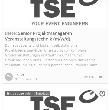
Biete
Senior Projektmanager·in
Veranstaltungstechnik (m/w/d)
Du liebst Events und bist mit selbstständiger
Projektsteuerung & der Umsetzung von komplexen
Großveranstaltungen vertraut? Im Umgang mit
Großkund·innen bist Du erfahren und noch dazu zählt
Personalführung zu deinen persönlichen Stärken? Dann…
TSE AG
1.970
0
9. Februar 2023
Eintrag abgelaufen
Sonstiges