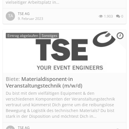
vielseitiger Arbeitsplatz in…
TSE AG
1.903
0
9. Februar 2023
Eintrag abgelaufen
Sonstiges
Biete
Materialdisponent·in
Veranstaltungstechnik (m/w/d)
Du bist mit dem vielfältigen Equipment & den
verschiedenen Komponenten der Veranstaltungstechnik
vertraut und kümmerst Dich gerne um die reibungslose
Bewegung & Logistik des technischen Materials? Du bist
stark in der Disposition und möchtest Dich in…
TSE AG