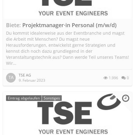
Biete
Projektmanager·in Personal (m/w/d)
Du kommst idealerweise aus der Eventbranche und magst
die Arbeit mit Menschen? Du magst neue
Herausforderungen, entwickelst gerne Strategien und
kennst dich noch dazu grundlegend in der
Veranstaltungstechnik aus? Dann werde Teil unseres Teams!
Wir…
TSE AG
1.996
0
9. Februar 2023
Eintrag abgelaufen
Sonstiges