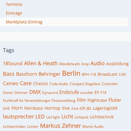
Termine
Einträge
Marktplatz-Eintrag
Tags
Allen & Heath
Audio
18Sound
Ausbildung
Allen&Heath
Amp
Berlin
Bass
Basshorn
Behringer
Broadcast
BPH-118
CAD
Case
Cameo
Chassis
Coda Audio
Compact Stagebox
Controller
DMX
Endstufe
EV
Dante
Dimmer
Dynacord
eurolite
F18
Film
Fluter
Flightcase
Fachkraft für Veranstaltungst
Festanstellung
Horn
Hornbass
Horntop
Ilive
Lagerlogistik
GAE
iLive iDR
JBL
lautsprecher
LED
Licht
Lichttechnik
Led light
Lichtpult
Markus Zehner
Lichttechniker
Limiter
Martin Audio