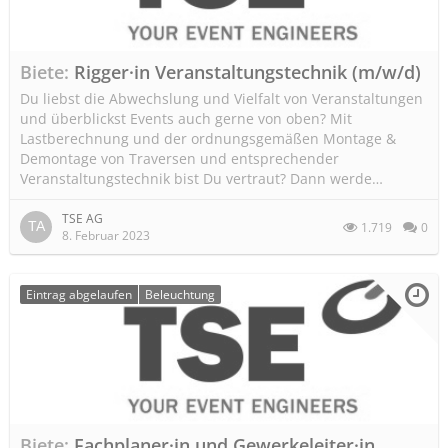
Biete
Rigger·in Veranstaltungstechnik (m/w/d)
Du liebst die Abwechslung und Vielfalt von Veranstaltungen
und überblickst Events auch gerne von oben? Mit
Lastberechnung und der ordnungsgemäßen Montage &
Demontage von Traversen und entsprechender
Veranstaltungstechnik bist Du vertraut? Dann werde…
TSE AG
1.719
0
8. Februar 2023
Eintrag abgelaufen
Beleuchtung
Biete
Fachplaner·in und Gewerkeleiter·in