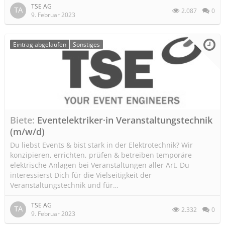
TSE AG
2.087
0
9. Februar 2023
Eintrag abgelaufen
Sonstiges
Biete
Eventelektriker·in Veranstaltungstechnik
(m/w/d)
Du liebst Events & bist stark in der Elektrotechnik? Wir
konzipieren, errichten, prüfen & betreiben temporäre
elektrische Anlagen bei Veranstaltungen aller Art. Du
interessierst Dich für die Vielseitigkeit der
Veranstaltungstechnik und für…
TSE AG
2.332
0
9. Februar 2023