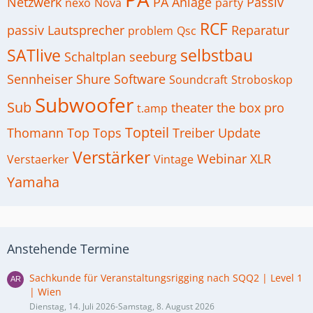
Netzwerk
PA Anlage
Passiv
nexo
Nova
party
RCF
passiv Lautsprecher
Reparatur
problem
Qsc
SATlive
selbstbau
Schaltplan
seeburg
Sennheiser
Shure
Software
Soundcraft
Stroboskop
Subwoofer
Sub
theater
the box pro
t.amp
Topteil
Thomann
Top
Tops
Treiber
Update
Verstärker
Webinar
XLR
Verstaerker
Vintage
Yamaha
Anstehende Termine
Sachkunde für Veranstaltungsrigging nach SQQ2 | Level 1
| Wien
Dienstag, 14. Juli 2026-Samstag, 8. August 2026