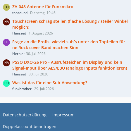
ZA-048 Antenne für Funkmikro
tonsound
Dienstag, 19:46
Touchscreen schräg stellen (flache Lösung / steiler Winkel
möglich)
Hanseat
1. August 2026
Frage an die Profis: wieviel sub´s unter den Topteilen für
ne Rock cover Band machen Sinn
Herbie
30. Juli 2026
PSSO DXO-26 Pro - Ausrufezeichen im Display und kein
Signal-Input über AES/EBU (analoge Inputs funktionieren)
Hanseat
30. Juli 2026
Was ist das für eine Sub-Anwendung?
funkbrother
29. Juli 2026
Datenschutzerklärung
Impressum
Doppelaccount beantragen