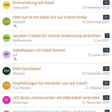
Entmantelung XLR Kabel
16
Gabo_echo
13. November 2022
DMX XLR IN mit Kabel XLR auf 3.5mm Klinke
31
lolofant5
16. Dezember 2021
Speakon Y-Kabel für serielle Anwendung verdrahten
7
Ralfboettcher
2. Juni 2021
Kabelkappen am Kabel fixieren
13
spl
15. Januar 2021
DMX-Spiralkabel
18
Maexico
23. November 2020
Empfehlungen für Hersteller von XLR Kabel?
53
Tom Wantler
21. Oktober 2020
LED Strips untereinander mit DMX-Kabel verbinden
13
BlckJumper
21. November 2019