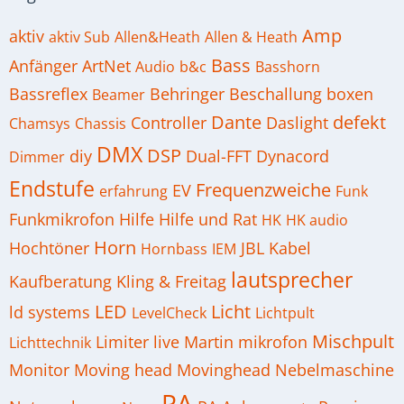
Amp
aktiv
aktiv Sub
Allen&Heath
Allen & Heath
Bass
Anfänger
ArtNet
Audio
b&c
Basshorn
Bassreflex
Behringer
Beschallung
boxen
Beamer
Dante
defekt
Controller
Daslight
Chamsys
Chassis
DMX
DSP
diy
Dual-FFT
Dynacord
Dimmer
Endstufe
Frequenzweiche
EV
erfahrung
Funk
Funkmikrofon
Hilfe
Hilfe und Rat
HK
HK audio
Horn
Hochtöner
JBL
Kabel
Hornbass
IEM
lautsprecher
Kaufberatung
Kling & Freitag
LED
Licht
ld systems
LevelCheck
Lichtpult
Mischpult
Limiter
live
Martin
mikrofon
Lichttechnik
Monitor
Moving head
Movinghead
Nebelmaschine
PA