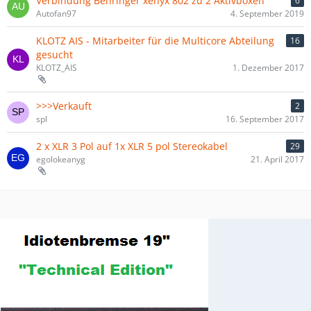
Verbindung Behringer xenyx 802 zu 2 Aktivboxen
6
Autofan97
4. September 2019
KLOTZ AIS - Mitarbeiter für die Multicore Abteilung
16
gesucht
KLOTZ_AIS
1. Dezember 2017
>>>Verkauft
2
spl
16. September 2017
2 x XLR 3 Pol auf 1x XLR 5 pol Stereokabel
29
egolokeanyg
21. April 2017