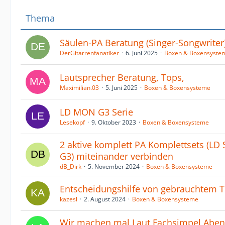
Thema
Säulen-PA Beratung (Singer-Songwriter
DerGitarrenfanatiker
6. Juni 2025
Boxen & Boxensyste
Lautsprecher Beratung, Tops,
Maximilian.03
5. Juni 2025
Boxen & Boxensysteme
LD MON G3 Serie
Lesekopf
9. Oktober 2023
Boxen & Boxensysteme
2 aktive komplett PA Komplettsets (LD
G3) miteinander verbinden
dB_Dirk
5. November 2024
Boxen & Boxensysteme
Entscheidungshilfe von gebrauchtem 
kazesl
2. August 2024
Boxen & Boxensysteme
Wir machen mal Laut Fachsimpel Aben