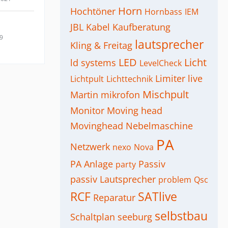
Horn
Hochtöner
Hornbass
IEM
JBL
Kabel
Kaufberatung
19
lautsprecher
Kling & Freitag
LED
Licht
ld systems
LevelCheck
Limiter
live
Lichtpult
Lichttechnik
Mischpult
Martin
mikrofon
Monitor
Moving head
Movinghead
Nebelmaschine
PA
Netzwerk
nexo
Nova
PA Anlage
Passiv
party
passiv Lautsprecher
problem
Qsc
RCF
SATlive
Reparatur
selbstbau
Schaltplan
seeburg