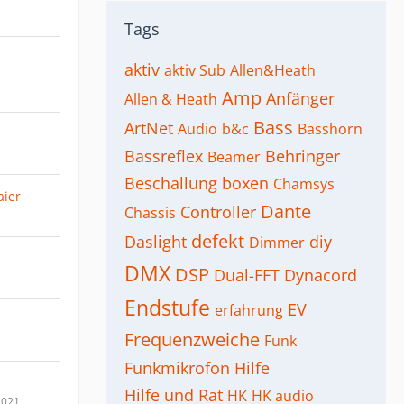
Tags
aktiv
aktiv Sub
Allen&Heath
Amp
Anfänger
Allen & Heath
Bass
ArtNet
Audio
b&c
Basshorn
Bassreflex
Behringer
Beamer
Beschallung
boxen
Chamsys
aier
Dante
Controller
Chassis
defekt
Daslight
diy
Dimmer
DMX
DSP
Dual-FFT
Dynacord
Endstufe
EV
erfahrung
Frequenzweiche
Funk
Funkmikrofon
Hilfe
Hilfe und Rat
HK
HK audio
2021