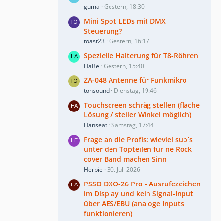
guma
Gestern, 18:30
Mini Spot LEDs mit DMX
Steuerung?
toast23
Gestern, 16:17
Spezielle Halterung für T8-Röhren
HaBe
Gestern, 15:40
ZA-048 Antenne für Funkmikro
tonsound
Dienstag, 19:46
Touchscreen schräg stellen (flache
Lösung / steiler Winkel möglich)
Hanseat
Samstag, 17:44
Frage an die Profis: wieviel sub´s
unter den Topteilen für ne Rock
cover Band machen Sinn
Herbie
30. Juli 2026
PSSO DXO-26 Pro - Ausrufezeichen
im Display und kein Signal-Input
über AES/EBU (analoge Inputs
funktionieren)