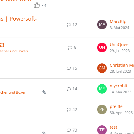
4
ms | Powersoft-
MarcKlp
12
3. Mai 2024
G3
UniiQuee
6
29. Juli 2023
recher und Boxen
Christian M
15
28. Juni 2023
mycrobit
14
14. Mai 2023
echer und Boxen
pfeiffe
42
30. April 2023
test
73
8. Dezember 