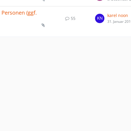
0 Personen (ggf.
karel noon
55
31. Januar 20