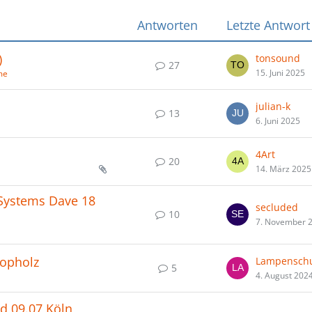
Antworten
Letzte Antwort
)
tonsound
27
15. Juni 2025
me
julian-k
13
6. Juni 2025
4Art
20
14. März 2025
 Systems Dave 18
secluded
10
7. November 
Topholz
Lampensch
5
4. August 202
d 09.07 Köln