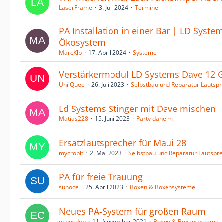
LaserFrame
3. Juli 2024
Termine
PA Installation in einer Bar | LD Syste
Ökosystem
MarcKlp
17. April 2024
Systeme
Verstärkermodul LD Systems Dave 12 
UniiQuee
26. Juli 2023
Selbstbau und Reparatur Lautsp
Ld Systems Stinger mit Dave mischen
Matias228
15. Juni 2023
Party daheim
Ersatzlautsprecher für Maui 28
mycrobit
2. Mai 2023
Selbstbau und Reparatur Lautspr
PA für freie Trauung
sunoce
25. April 2023
Boxen & Boxensysteme
Neues PA-System für großen Raum
echosdub
11. November 2021
Boxen & Boxensysteme