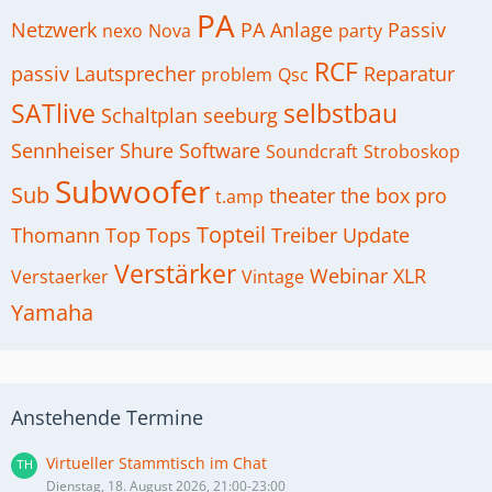
PA
Netzwerk
PA Anlage
Passiv
nexo
Nova
party
RCF
passiv Lautsprecher
Reparatur
problem
Qsc
SATlive
selbstbau
Schaltplan
seeburg
Sennheiser
Shure
Software
Soundcraft
Stroboskop
Subwoofer
Sub
theater
the box pro
t.amp
Topteil
Thomann
Top
Tops
Treiber
Update
Verstärker
Webinar
XLR
Verstaerker
Vintage
Yamaha
Anstehende Termine
Virtueller Stammtisch im Chat
Dienstag, 18. August 2026, 21:00-23:00