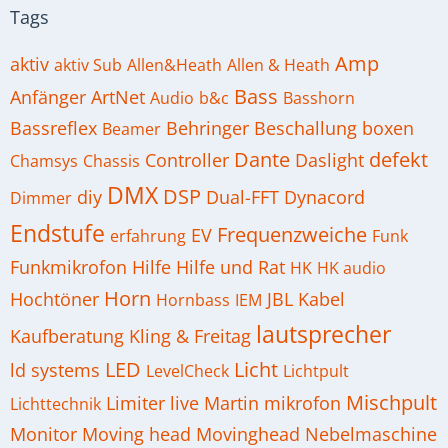
Tags
Amp
aktiv
aktiv Sub
Allen&Heath
Allen & Heath
Bass
Anfänger
ArtNet
Audio
b&c
Basshorn
Bassreflex
Behringer
Beschallung
boxen
Beamer
Dante
defekt
Controller
Daslight
Chamsys
Chassis
DMX
DSP
diy
Dual-FFT
Dynacord
Dimmer
Endstufe
Frequenzweiche
EV
erfahrung
Funk
Funkmikrofon
Hilfe
Hilfe und Rat
HK
HK audio
Horn
Hochtöner
JBL
Kabel
Hornbass
IEM
lautsprecher
Kaufberatung
Kling & Freitag
LED
Licht
ld systems
LevelCheck
Lichtpult
Mischpult
Limiter
live
Martin
mikrofon
Lichttechnik
Monitor
Moving head
Movinghead
Nebelmaschine