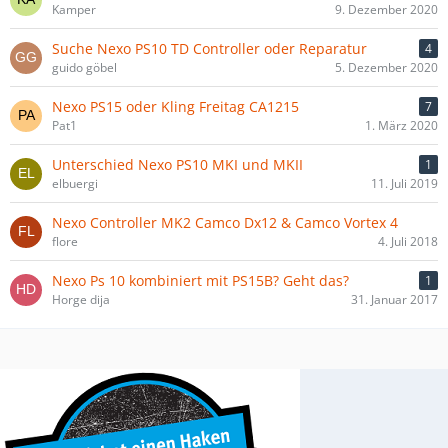
Kamper
9. Dezember 2020
Suche Nexo PS10 TD Controller oder Reparatur
4
guido göbel
5. Dezember 2020
Nexo PS15 oder Kling Freitag CA1215
7
Pat1
1. März 2020
Unterschied Nexo PS10 MKI und MKII
1
elbuergi
11. Juli 2019
Nexo Controller MK2 Camco Dx12 & Camco Vortex 4
flore
4. Juli 2018
Nexo Ps 10 kombiniert mit PS15B? Geht das?
1
Horge dija
31. Januar 2017