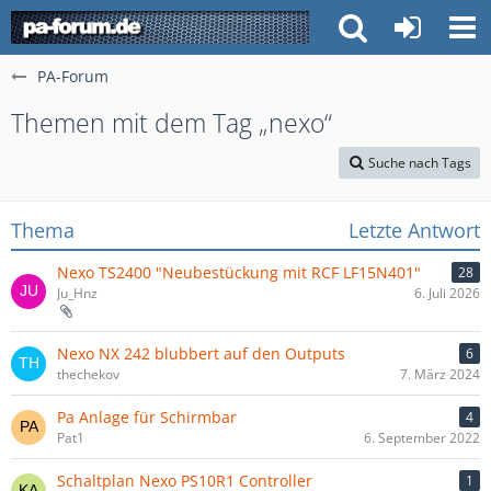
PA-Forum
Themen mit dem Tag „nexo“
Suche nach Tags
Thema
Letzte Antwort
Nexo TS2400 "Neubestückung mit RCF LF15N401"
28
Ju_Hnz
6. Juli 2026
Nexo NX 242 blubbert auf den Outputs
6
thechekov
7. März 2024
Pa Anlage für Schirmbar
4
Pat1
6. September 2022
Schaltplan Nexo PS10R1 Controller
1