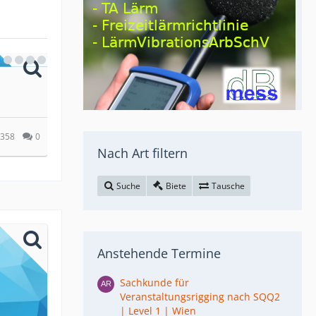
s
Biete
2x 18S eighteensound Dual Man
Doppel 18 18NLW9600 PA Woofer
VB
566
0
Bassda
Nach Art filtern
7. Februar 2020
Suche
Biete
Tausche
Anstehende Termine
Sachkunde für
Veranstaltungsrigging nach SQQ2
| Level 1 | Wien