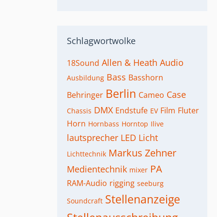
Schlagwortwolke
Allen & Heath
Audio
18Sound
Bass
Basshorn
Ausbildung
Berlin
Case
Behringer
Cameo
DMX
Endstufe
Film
Fluter
Chassis
EV
Horn
Hornbass
Horntop
Ilive
lautsprecher
LED
Licht
Markus Zehner
Lichttechnik
PA
Medientechnik
mixer
RAM-Audio
rigging
seeburg
Stellenanzeige
Soundcraft