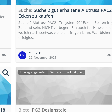
Suche
Suche 2 gut erhaltene Alutruss PAC2
Ecken zu kaufen
ier
Suche 2 Alutruss PAC21 Trisystem 90° Ecken. Sollten in
Zustand sein. NICHT verbogen. Bin auch für Hinweise 
wo ich nach soetwas vielleicht fragen kann. War bisher 
erfolglos.
Club Zilli
0
22. November 2021
Eintrag abgelaufen
Gebrauchtmarkt Rigging
 18
Biete
PG3 Designstele