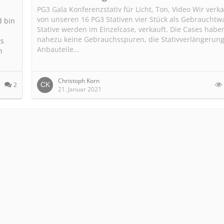
PG3 Gala Konferenzstativ für Licht, Ton, Video Wir verk
von unseren 16 PG3 Stativen vier Stück als Gebrauchtwa
d bin
Stative werden im Einzelcase, verkauft. Die Cases habe
nahezu keine Gebrauchsspuren, die Stativverlängerun
gs
Anbauteile…
n
Christoph Korn
2
21. Januar 2021