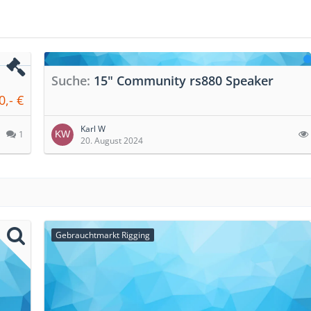
Biete
Suche 2x RCF 712 oder vergleichbare
claviator
0
15. August 2021
Gebrauchtmarkt Rigging