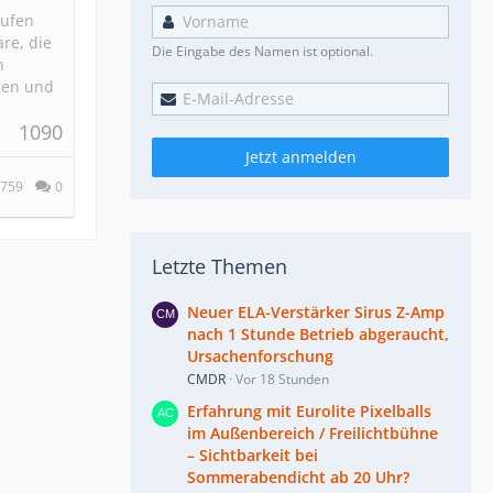
aufen
re, die
Die Eingabe des Namen ist optional.
n
gen und
1090
Jetzt anmelden
759
0
Letzte Themen
Neuer ELA-Verstärker Sirus Z-Amp
nach 1 Stunde Betrieb abgeraucht,
Ursachenforschung
CMDR
Vor 18 Stunden
Erfahrung mit Eurolite Pixelballs
im Außenbereich / Freilichtbühne
– Sichtbarkeit bei
Sommerabendicht ab 20 Uhr?